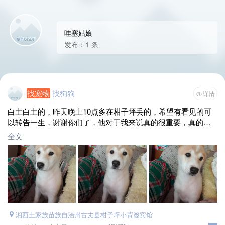
哇塞姑娘
发布：1 条
找宠物
找狗狗
详情
白土白土的，昨天晚上10点多在柑子坪丢的，希望有看见的可
以转告一生，谢谢你们了，他对于我来说真的很重要，真的很
感谢。
全文
湘西土家族苗族自治州古丈县柑子坪小背篓宾馆