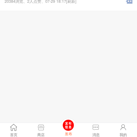
20384浏览、
2人点赞、
07-29 18:17[刷新]
发布
首页
商店
消息
我的