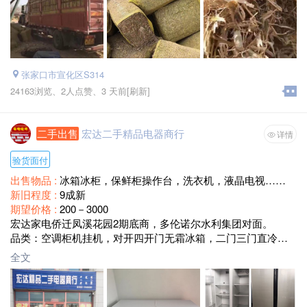
张家口市宣化区S314
24163浏览、
2人点赞、
3 天前
[刷新]
二手出售
宏达二手精品电器商行
详情
验货面付
出售物品 :
冰箱冰柜，保鲜柜操作台，洗衣机，液晶电视……
新旧程度 :
9成新
期望价格 :
200－3000
宏达家电侨迁凤溪花园2期底商，多伦诺尔水利集团对面。
品类：空调柜机挂机，对开四开门无霜冰箱，二门三门直冷冰
箱，大冰柜小冰柜小冰箱，商用双温四门冰柜，商用操作台，
全文
商用保鲜柜，点菜柜，串柜，滚筒洗衣机，波波洗衣机，双桶
洗衣机，小双桶洗衣机，洗鞋机，55－50－48寸智能网络液晶
电视，品类繁多，质量保障，价格超级便宜，欢迎新老朋友前