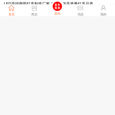
LED高端商照灯具制造厂家 为您提供高质量灯具品质
优质服务 更多款式联系客服。定制色温 电源。厂家直销发货！
发布
首页
商店
消息
我的
全文
中山市乐丰二街
48240浏览、
07-24 16:33[刷新]