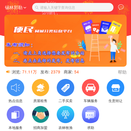
锡林郭勒
请输入关键字查询信息
帮助
浏览:
71.11万
发布:
2379
商家:
54
热点信息
房屋租售
二手买卖
车辆服务
生意转让
本地服务
招商加盟
农林牧渔
求助