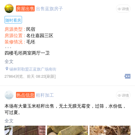
房屋出售
出售蓝旗房子
详情
随时看房
房源类型 :
民宿
房源位置 :
名仕嘉园三区
装修情况 :
毛坯
面积 :
93
四楼毛坯两室两厅一卫
售价 :
19
全文
锡林郭勒盟正蓝旗广场南街
27864浏览、
前天 08:23
[刷新]
热点信息
秸秆加工
详情
本场有大量玉米秸秆出售，无土无膜无霉变，过筛，水份低，
可过夏。
全文