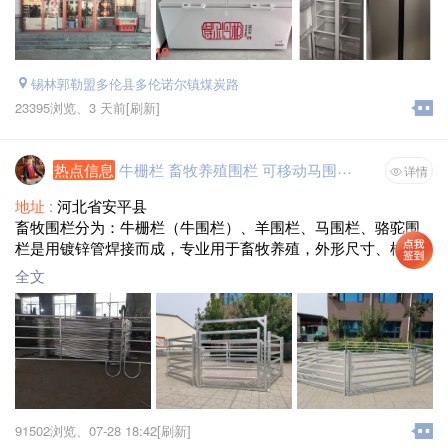
来选购。
服务热线：17548965065。
锡林郭勒盟多伦县多伦诺尔镇煤炭路
23395浏览、
3 天前
[刷新]
热点信息
牛栅栏 畜牧养殖围栏 可移动马围栏 羊围栏
详情
地址 :
河北省安平县
畜牧围栏分为：牛栅栏（牛围栏）、羊围栏、马围栏、骆驼围
栏是用镀锌管焊接而成，专业用于畜牧养殖，外形尺寸、样
式、规格均可按客户要求定做。
全文
产品特点：牢固性好、防撞、防腐、安装简单快捷，可移动使
用，自身拆装方便，重复使用性好，可根据需要，对围栏重新
布局。适用于：草原、牧场、养殖场等广泛应用。
安平县赫鹏五金网业有限公司专业生产
91502浏览、
07-28 18:42[刷新]