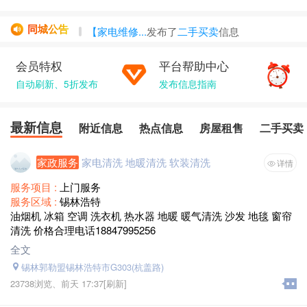
同城公告
【家电维修...
发布了
二手买卖
信息
AAA赫鹏网...
发布了
热点信息
信息
会员特权
平台帮助中心
张懂
发布了
热点信息
信息
自动刷新、5折发布
祛斑膏
发布了
房屋租售
发布信息指南
信息
小脉动
发布了
本地服务
信息
最新信息
附近信息
热点信息
房屋租售
二手买卖
家政服务
家电清洗 地暖清洗 软装清洗
详情
服务项目 :
上门服务
服务区域 :
锡林浩特
油烟机 冰箱 空调 洗衣机 热水器 地暖 暖气清洗 沙发 地毯 窗帘
清洗 价格合理电话18847995256
全文
锡林郭勒盟锡林浩特市G303(杭盖路)
23738浏览、
前天 17:37
[刷新]