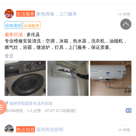
生活服务
家电维修，上门服务
详情
价格透明
全城服务
服务区域 :
多伦县
专业维修安装清洗：空调，冰箱，热水器，洗衣机，油烟机，
燃气灶，浴霸，微波炉，灯具，上门服务，保证质量。
全文
锡林郭勒盟多伦县向阳路
服
到
助
阅
28193浏览、
1人点赞、
07-27 07:22[刷新]
热点信息
深圳尚伦照明
详情