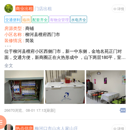
商业出租
门店出租
详情
交通便利
临街
配套齐全
有物业管理
水电齐全
房源类型 :
商铺
小区名称 :
柳河县檀府西门市
装修情况 :
简装
面积 :
180平方米
位于柳河县檀府小区西侧门市，新一中东侧，金地名苑正门对
面，交通方便，新商圈正在火热形成中 ，山下两层180平，室内
特别敞亮 。奶茶店设备一应俱全，正在营业中。独特之处是室
全文
内接入动力电及监考设备。
26670浏览、
08-01 17:13[刷新]
服
到
助
阅
热点信息
梅河口市山水人家山庄
详情