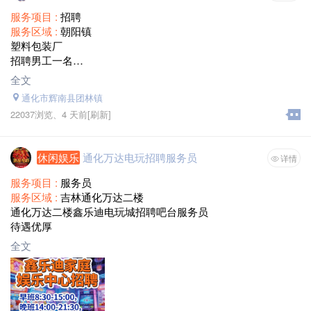
服务项目 :
招聘
服务区域 :
朝阳镇
塑料包装厂
招聘男工一名
工资+满勤=4000元-5000元
全文
有长期工作打算的优先，年龄30-50岁。
通化市辉南县团林镇
三天打鱼两天晒网的绕行
22037浏览、
4 天前
[刷新]
电话13674453898
休闲娱乐
通化万达电玩招聘服务员
详情
服务项目 :
服务员
服务区域 :
吉林通化万达二楼
通化万达二楼鑫乐迪电玩城招聘吧台服务员
待遇优厚
全文