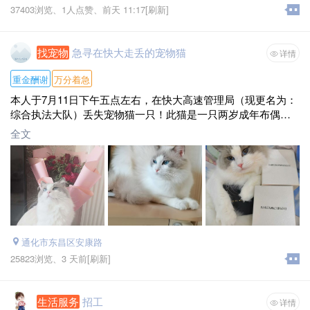
37403浏览、
1人点赞、
前天 11:17
[刷新]
找宠物
急寻在快大走丢的宠物猫
详情
重金酬谢
万分着急
本人于7月11日下午五点左右，在快大高速管理局（现更名为：
综合执法大队）丢失宠物猫一只！此猫是一只两岁成年布偶公
猫，长毛，背毛灰白色夹杂浅咖色，腹部为白色，耳朵有白
全文
斑，蓝瞳。此猫患有慢性病，需常年吃医用处方粮并需配合药
物治疗，如长时间断处方粮或停药会加重病情！因本人无子
女，此猫就是本人的大儿子，如好心人遇见此猫请善待！特别
提醒：此猫今年疫苗还未接种，请注意别被被猫抓伤咬伤！归
还猫咪的好心人，主人给予酬金面议（500元以上）！
通化市东昌区安康路
25823浏览、
3 天前
[刷新]
生活服务
招工
详情