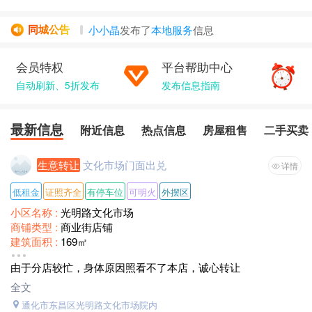
小小晶
发布了
本地服务
信息
同城公告
猫姬•Char...
发布了
求助
信息
酒品龙虾年...
发布了
本地服务
信息
会员特权
平台帮助中心
亿诚牧业...
发布了
信息
自动刷新、5折发布
发布信息指南
小小晶
发布了
信息
最新信息
附近信息
热点信息
房屋租售
二手买卖
生意转让
文化市场门面出兑
详情
低租金
证照齐全
有停车位
可明火
外摆区
小区名称 :
光明路文化市场
商铺类型 :
商业街店铺
建筑面积 :
169㎡
转让价格 :
面谈
由于分店较忙，身体原因照看不了本店，诚心转让
全文
通化市东昌区光明路文化市场院内