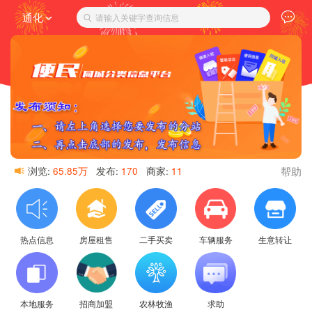
通化
请输入关键字查询信息
帮助
浏览:
65.85万
发布:
170
商家:
11
热点信息
房屋租售
二手买卖
车辆服务
生意转让
本地服务
招商加盟
农林牧渔
求助