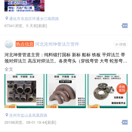
通化市东昌区环通乡江南西路
67341浏览、
5 天前
[刷新]
热点信息
河北沧州坤誉法兰管件
详情
河北坤誉管道主营：纯料锻打国标 新标 船标 铁板 平焊法兰 帯
颈对焊法兰 高压对焊法兰。各类弯头（穿线弯管 大弯 蛇形弯管
图纸定做 卷管 异性 异形），三通，大小头，封头，电厂配件，
全文
耐磨管道，衬塑衬四氟管道及配件等一站式购齐。
沧州市盐山县凤凰西路
29168浏览、
08-01 19:44[刷新]