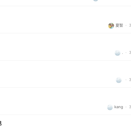
夏智
·
.
·
·
kang
·
电