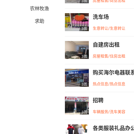
房屋租售/商业出租
3图
农林牧渔
洗车场
求助
生意转让/生意转让
3图
自建房出租
房屋租售/住房出租
3图
购买海尔电器联
热点信息/热点信息
3图
招聘
车辆服务/洗车美容
3图
各类服装礼品办