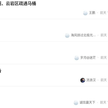
道、云岩区疏通马桶
王鹏
·
前天 1
海风掠过北极光...
·
前天 1
岁月@迷茫
·
前天 1
备
流浪汉
·
前天 1
诚信赢天下
·
前天 1