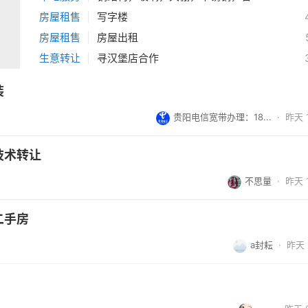
房屋租售
|
写字楼
房屋租售
|
房屋出租
生意转让
|
寻汉堡店合作
装
贵阳电信宽带办理：18...
·
昨天 1
技术转让
不思量
·
昨天 1
二手房
a封耘
·
昨天 1