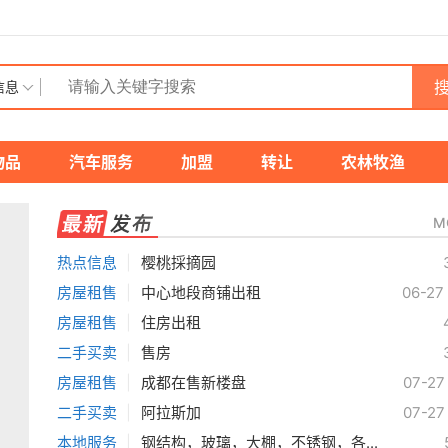
搜
信息
物品
汽车服务
加盟
转让
农林牧渔
M
热点信息
|
樱桃採摘园
房屋租售
|
中心地段商铺出租
06-27
房屋租售
|
住房出租
二手买卖
|
售房
房屋租售
|
成都在售新楼盘
07-27
二手买卖
|
阿拉斯加
07-27
本地服务
|
钢结构，玻璃，大棚，不锈钢，各...