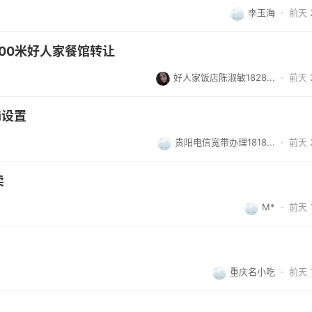
李玉海
·
前天 2
00米好人家餐馆转让
好人家饭店陈淑敏1828...
·
前天 2
i设置
贵阳电信宽带办理1818...
·
前天 2
卖
M*
·
前天 1
重庆名小吃
·
前天 1