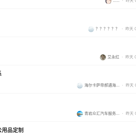
……
·
昨天 0
？？？？？？
·
昨天 0
艾永红
·
昨天 0
系
海尔卡萨帝郝通海...
·
昨天 0
青岩众汇汽车服务...
·
昨天 0
公用品定制