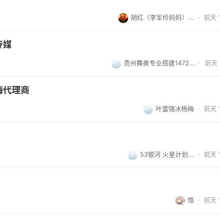
胡红（李军伶妈妈）...
·
前天 1
传媒
贵州舞美专业搭建1472...
·
前天 1
梅代理商
叶富强冰杨梅
·
前天 1
53银河 火星计划...
·
前天 1
悟
·
前天 1