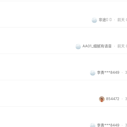
非途 
·
前天 0
AA01_细腻有语音
·
前天 0
李勇***8449
·
854472
·
李勇***8449
·