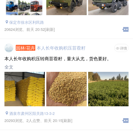
保定市徐水区利民路
20624浏览、
前天 20:52
[刷新]
园林/花卉
本人长年收购积压苜蓿籽
详情
本人长年收购积压转商苜蓿籽，量大从尤，货色要好。
全文
酒泉市肃州区阳关路13-3-2
20293浏览、
2人点赞、
前天 20:15
[刷新]