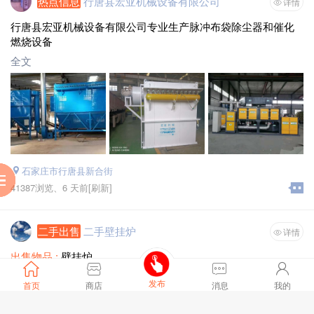
热点信息
行唐县宏亚机械设备有限公司
详情
行唐县宏亚机械设备有限公司专业生产脉冲布袋除尘器和催化
燃烧设备
全文
石家庄市行唐县新合街
服
到
助
阅
41387浏览、
6 天前
[刷新]
二手出售
二手壁挂炉
详情
出售物品 :
壁挂炉
新旧程度 :
9成新
发布
期望价格 :
面议
首页
商店
消息
我的
24千瓦，威能壁挂炉，只使用了1年，成色9成新，新机1万多买