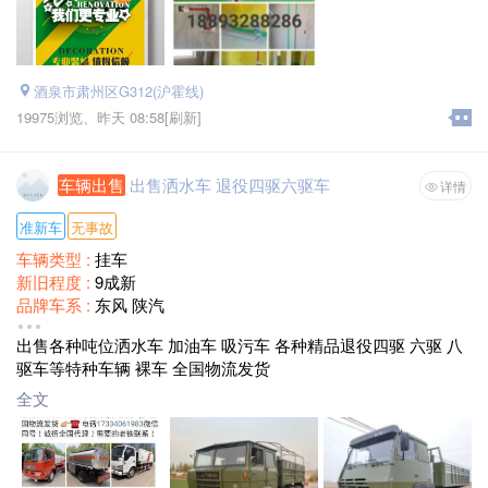
确责任到人）
联系热线: 18893288286
微信: 18861005814
酒泉市肃州区G312(沪霍线)
19975浏览、
昨天 08:58
[刷新]
车辆出售
出售洒水车 退役四驱六驱车
详情
准新车
无事故
车辆类型 :
挂车
新旧程度 :
9成新
品牌车系 :
东风 陕汽
出售价格 :
面议
出售各种吨位洒水车 加油车 吸污车 各种精品退役四驱 六驱 八
驱车等特种车辆 裸车 全国物流发货
全文