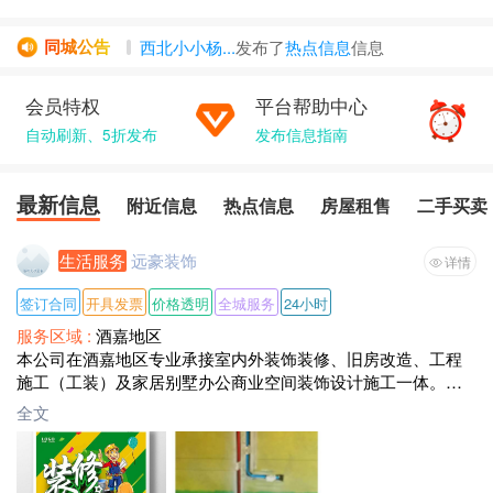
同城公告
西北小小杨...
发布了
热点信息
信息
诚信
发布了
生意转让
信息
会员特权
平台帮助中心
张喜国
发布了
信息
自动刷新、5折发布
1234
发布了
房屋租售
发布信息指南
信息
石榴
发布了
房屋租售
信息
最新信息
附近信息
热点信息
房屋租售
二手买卖
生活服务
远豪装饰
详情
签订合同
开具发票
价格透明
全城服务
24小时
服务区域 :
酒嘉地区
本公司在酒嘉地区专业承接室内外装饰装修、旧房改造、工程
施工（工装）及家居别墅办公商业空间装饰设计施工一体。
我们公司拥有自己强大设计团队和施工队伍，从真实才能，各
全文
具所长。
工程监理全程管家式服务，各施工工种分离操作，责任到人多
层次多角度进行工程的角度检查及各项验收（工人 各部分工明