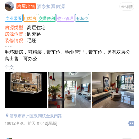
房屋出售
酒泉捡漏房源
详情
专业带看
电梯房
交通便利
物业管理
有车位
房源类型 :
高层住宅
房源位置 :
圆梦路
装修情况 :
毛坯
面积 :
107、121、127
毛坯新房，可精装，带车位。物业管理，带车位，另有双层公
售价 :
4199元/㎡
寓出售，可办公
全文
酒泉市肃州区泉湖镇金泉南路
16612浏览、
前天 07:42
[刷新]