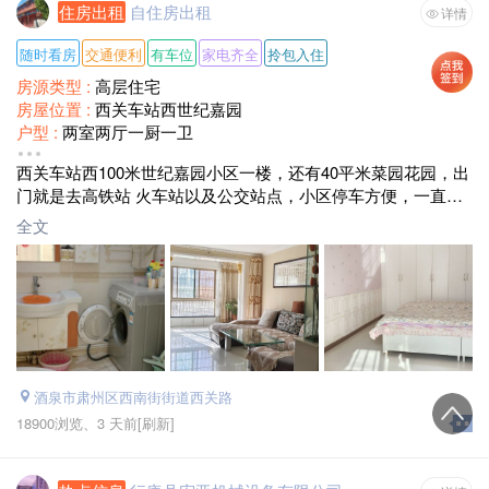
住房出租
自住房出租
详情
随时看房
交通便利
有车位
家电齐全
拎包入住
房源类型 :
高层住宅
房屋位置 :
西关车站西世纪嘉园
户型 :
两室两厅一厨一卫
装修情况 :
简单装修
西关车站西100米世纪嘉园小区一楼，还有40平米菜园花园，出
面积 :
100
门就是去高铁站 火车站以及公交站点，小区停车方便，一直是
月租金 :
面议
自己居住的，因回外地所以出租，要求:必须是爱干净的，邋遢
全文
懒惰不打扫的勿扰。
酒泉市肃州区西南街街道西关路
18900浏览、
3 天前
[刷新]