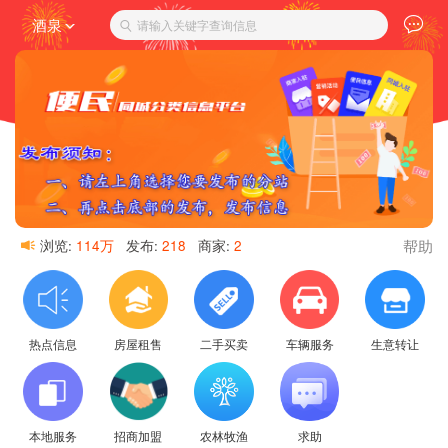
酒泉
请输入关键字查询信息
帮助
浏览:
114万
发布:
218
商家:
2
热点信息
房屋租售
二手买卖
车辆服务
生意转让
本地服务
招商加盟
农林牧渔
求助