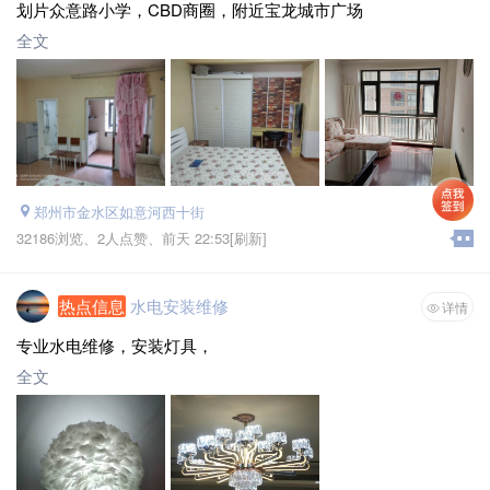
划片众意路小学，CBD商圈，附近宝龙城市广场
房屋配套 :
电视、空调、洗衣机、热水器、冰箱 床、沙发、衣
柜 暖气 阳台 独立卫生间
全文
楼层 :
6层
月租金 :
2000
面积 :
44平方米
郑州市金水区如意河西十街
32186浏览、
2人点赞、
前天 22:53
[刷新]
热点信息
水电安装维修
详情
专业水电维修，安装灯具，
全文