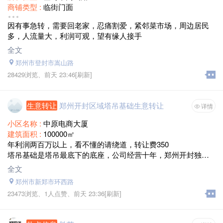
商铺类型 :
临街门面
面积 :
50平
因有事急转，需要回老家，忍痛割爱，紧邻菜市场，周边居民
租金 :
二万六/年
多，人流量大，利润可观，望有缘人接手
转让费 :
面议，低价转让
全文
郑州市登封市嵩山路
28429浏览、
前天 23:46
[刷新]
生意转让
郑州开封区域塔吊基础生意转让
详情
小区名称 :
中原电商大厦
建筑面积 :
100000㎡
年利润两百万以上，看不懂的请绕道，转让费350
塔吊基础是塔吊最底下的底座，公司经营十年，郑州开封独门
生意，安检站备案，国家专利产品
全文
郑州市新郑市环西路
23473浏览、
1人点赞、
前天 23:36
[刷新]