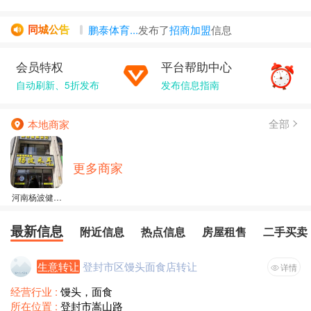
同城公告
鹏泰体育...
发布了
招商加盟
信息
和平精英。...
发布了
二手买卖
信息
会员特权
平台帮助中心
我是：醉爱...
发布了
房屋租售
信息
自动刷新、5折发布
金阳光
发布了
房屋租售
发布信息指南
信息
毛毛
发布了
二手买卖
信息
全部
本地商家
更多商家
河南杨波健康
服务有限公司
最新信息
附近信息
热点信息
房屋租售
二手买卖
生意转让
登封市区馒头面食店转让
详情
经营行业 :
馒头，面食
所在位置 :
登封市嵩山路