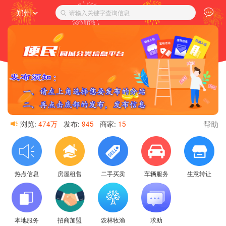
郑州
请输入关键字查询信息
帮助
浏览:
474万
发布:
945
商家:
15
热点信息
房屋租售
二手买卖
车辆服务
生意转让
本地服务
招商加盟
农林牧渔
求助