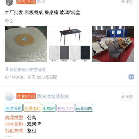
热点信息
胜芳
详情
本厂批发 岩板餐桌 餐桌椅 玻璃\'转盘
全文
廊坊市霸州市芳蒲道
27714浏览、
前天 23:03
[刷新]
住房出租
双河湾精装标间
详情
随时看房
交通便利
电梯房
拎包入住
南北朝向
房源类型 :
公寓
小区名称 :
双河湾
出租方式 :
整租
装修情况 :
精装