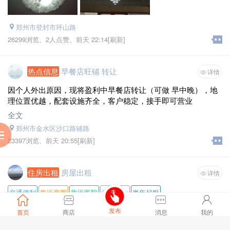
郑州市登封市环山路
26299浏览、
2人点赞、
前天 22:14
[刷新]
热点信息
早餐店旺铺 转让
详情
因个人外出原因，现将盈利中早餐店转让（可做 早中晚），地
理位置优越，配套设施齐全，客户稳定，接手即可营业
全文
郑州市金水区沙口路辅路
服
到
助
阅
23397浏览、
前天 20:55
[刷新]
住房出租
房屋出租
详情
交通便利
靠近商圈
靠近医院
拎包入住
半年起租
房源类型 :
其他
发布
首页
商店
消息
我的
房屋位置 :
金盾花园
户型 :
三室两厅