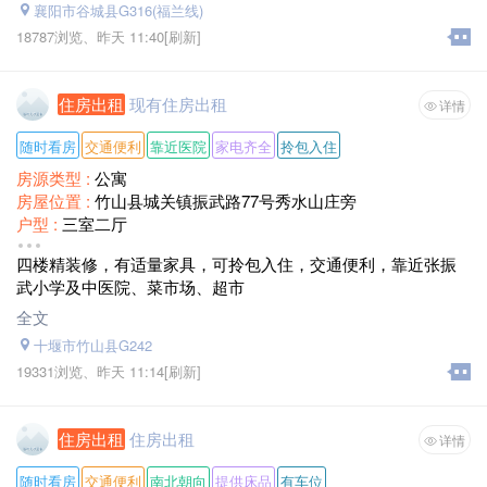
襄阳市谷城县G316(福兰线)
18787浏览、
昨天 11:40
[刷新]
住房出租
现有住房出租
详情
随时看房
交通便利
靠近医院
家电齐全
拎包入住
房源类型 :
公寓
房屋位置 :
竹山县城关镇振武路77号秀水山庄旁
户型 :
三室二厅
装修情况 :
精装修
四楼精装修，有适量家具，可拎包入住，交通便利，靠近张振
租赁方式 :
整租
武小学及中医院、菜市场、超市
面积 :
118
月租金 :
1100月/每月
全文
十堰市竹山县G242
19331浏览、
昨天 11:14
[刷新]
住房出租
住房出租
详情
随时看房
交通便利
南北朝向
提供床品
有车位