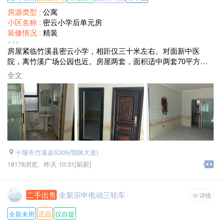
房源类型 :
公寓
小区名称 :
密云小学后单元房
装修情况 :
精装
房屋配套 :
床、沙发、衣柜 宽带 独立卫生间
房屋紧临竹溪县密云小学，相距仅三十米左右。对面新中医
面积 :
60---70平方米
院，离竹溪广场公园也近。房屋两套，面积适中两套70平方左
月租金 :
面议
右，有较大活动场地适合带小孩玩耍或者老年人锻炼身体。自
全文
有大院子停车十分方便，院子水泥硬化路面。日常生活十分便
利，周围能购买农家菜。
十堰市竹溪县S305(鄂陕大道)
18178浏览、
昨天 10:31
[刷新]
二手出售
全新宗申电动三轮车
详情
全新未用
正品
仅自提