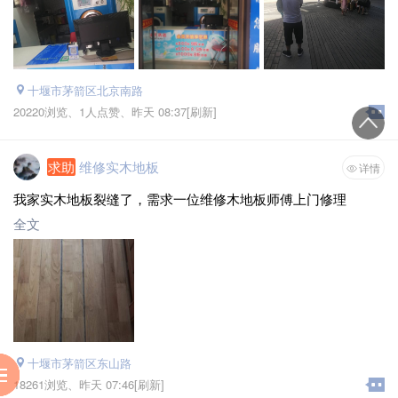
十堰市茅箭区北京南路
20220浏览、
1人点赞、
昨天 08:37
[刷新]
求助
维修实木地板
详情
我家实木地板裂缝了，需求一位维修木地板师傅上门修理
全文
十堰市茅箭区东山路
服
到
助
阅
18261浏览、
昨天 07:46
[刷新]