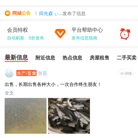
田先森 ぃ...
发布了
信息
同城公告
Ar鸿鑫不锈...
发布了
热点信息
信息
闻吉瑞
发布了
二手买卖
信息
会员特权
平台帮助中心
蹦蹦虾
发布了
房屋租售
信息
自动刷新、5折发布
发布信息指南
一切都好...
发布了
房屋租售
信息
最新信息
附近信息
热点信息
房屋租售
二手买卖
水产/畜禽
鱼苗
详情
出售，长期出售各种大小，一次合作终生朋友！
全文