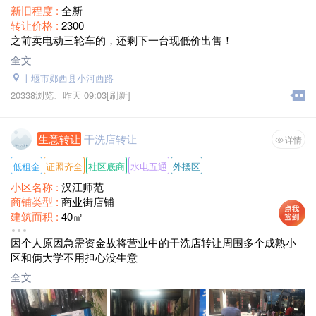
新旧程度 :
全新
转让价格 :
2300
之前卖电动三轮车的，还剩下一台现低价出售！
全文
十堰市郧西县小河西路
20338浏览、
昨天 09:03
[刷新]
生意转让
干洗店转让
详情
低租金
证照齐全
社区底商
水电五通
外摆区
小区名称 :
汉江师范
商铺类型 :
商业街店铺
建筑面积 :
40㎡
转让价格 :
面谈（包教技术和生意）
因个人原因急需资金故将营业中的干洗店转让周围多个成熟小
区和俩大学不用担心没生意
全文