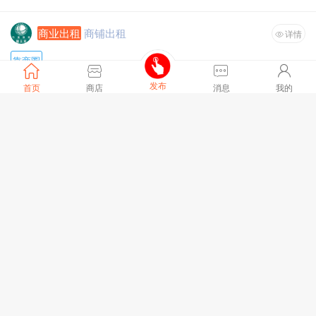
商业出租
商铺出租
详情
靠商圈
房源类型 :
商铺
发布
首页
商店
消息
我的
小区名称 :
竹溪西关街E区
装修情况 :
毛坯
面积 :
271平方米
餐饮，超市
全文
19958浏览、
前天 23:34
[刷新]
商业出租
门面出租
详情