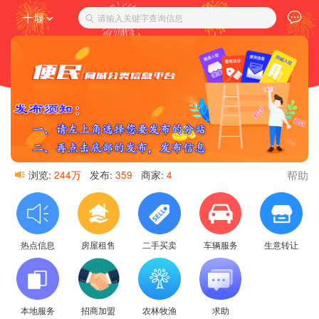
十堰
请输入关键字查询信息
帮助
浏览:
244万
发布:
359
商家:
4
热点信息
房屋租售
二手买卖
车辆服务
生意转让
本地服务
招商加盟
农林牧渔
求助