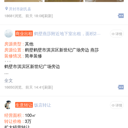
开封市尉氏县
18681浏览、
前天 18:08
[刷新]
商业出租
鹤壁燕莎附近地下室出租，面积25平方米
详情
房源类型 :
其他
房源位置 :
鹤壁鹤壁市淇滨区新世纪广场旁边 燕莎
装修情况 :
简单装修
面积 :
25
鹤壁市淇滨区新世纪广场旁边
租金 :
面议
燕莎附近地下室出租，面积25平方米，上水、下水、电齐全，
全文
有衣柜！联系电话13939272520
16650浏览、
前天 14:41
[刷新]
生意转让
饭店转让
详情
经营面积 :
100㎡
转让价格 :
3万
扩大经营转让