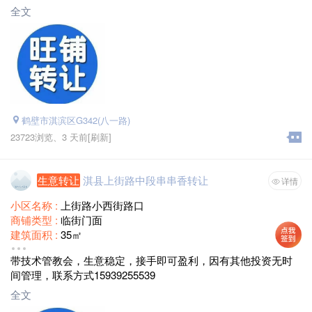
有意者联系13838504893
全文
鹤壁市淇滨区G342(八一路)
23723浏览、
3 天前
[刷新]
生意转让
淇县上街路中段串串香转让
详情
小区名称 :
上街路小西街路口
商铺类型 :
临街门面
建筑面积 :
35㎡
转让价格 :
25000-28000
带技术管教会，生意稳定，接手即可盈利，因有其他投资无时
间管理，联系方式15939255539
全文