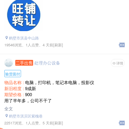
鹤壁市淇县中山路
19546浏览、
1人点赞、
4 天前
[刷新]
二手出售
处理办公设备
详情
验货面付
物品名称 :
电脑，打印机，笔记本电脑，投影仪
新旧程度 :
9成新
期望价格 :
900
用了半年多，公司不干了
全文
鹤壁市淇滨区紫槐巷
22517浏览、
1人点赞、
5 天前
[刷新]