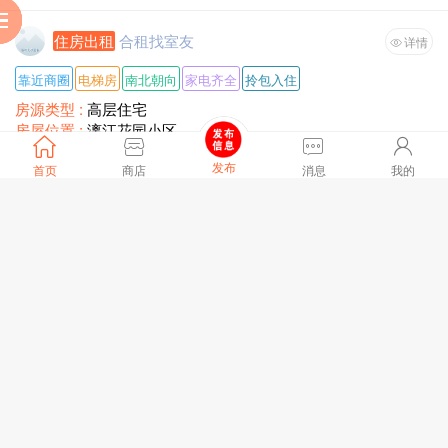
服
到
助
阅
住房出租
合租找室友
详情
靠近商圈
电梯房
南北朝向
家电齐全
拎包入住
房源类型 :
高层住宅
房屋位置 :
漓江花园小区
户型 :
两室一厅一厨一卫
发布
首页
商店
消息
我的
装修情况 :
简单装修
室友搬走，适合男士居住，附近有万达广场，九街十巷商场，
租赁方式 :
合租
铂金汉宫旁边，小区里有超市，生活供应，水果蔬菜，五金店
面积 :
52平方
裁缝店，理发店！
月租金 :
面议
全文
17824浏览、
6 天前
[刷新]
生意转让
低价急转让饭店
详情
中央空调
通天然气
水电五通
380V
有外摆区
经营行业 :
餐饮
所在位置 :
河南省鹤壁市淇滨区泰山路牟山一区
商铺类型 :
商业街店铺