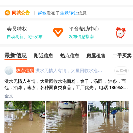
赵敏
发布了
生意转让
信息
同城公告
燕翔～～鸿...
发布了
生意转让
信息
Host｜馨声...
发布了
房屋租售
信息
会员特权
平台帮助中心
微微暖阳...
发布了
房屋租售
信息
自动刷新、5折发布
发布信息指南
岁岁年年...
发布了
信息
最新信息
附近信息
热点信息
房屋租售
二手买卖
热点信息
洪水无情人有情，大量回收水泡面粉，饺子，汤圆 ，油条，面包，油炸，速冻，各种面食类食品，工厂优先 。电话 18695896966
详情
洪水无情人有情，大量回收水泡面粉，饺子，汤圆 ，油条，面
包，油炸，速冻，各种面食类食品，工厂优先 。电话 18695896
966
全文