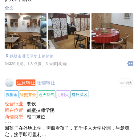
全文
鹤壁市淇滨区华山路辅路
34329浏览、
1人点赞、
3 天前
[刷新]
生意转让
旺铺转让
详情
低租金
证照齐全
通天然气
可明火
有外摆区
经营行业 :
餐饮
所在位置 :
鹤壁技师学院
商铺类型 :
档口摊位
面积 :
30
因孩子在外地上学，需照看孩子，五千多人大学校园，生意稳
租金 :
2000
定，接手即可盈利
转让费 :
面议