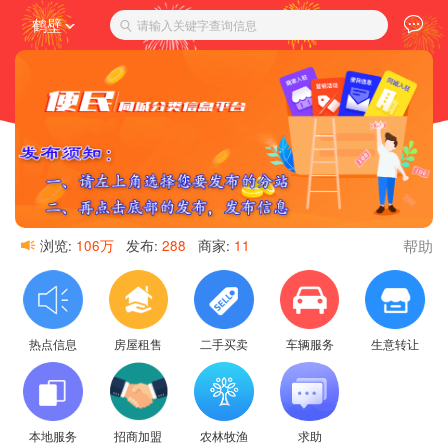
鹤壁
请输入关键字查询信息
帮助
浏览:
106万
发布:
288
商家:
11
热点信息
房屋租售
二手买卖
车辆服务
生意转让
本地服务
招商加盟
农林牧渔
求助