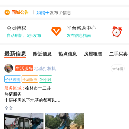
娟娟子
发布了
信息
同城公告
彪
发布了
热点信息
信息
彪
发布了
热点信息
信息
会员特权
平台帮助中心
//
发布了
房屋租售
信息
自动刷新、5折发布
发布信息指南
哥的微笑百...
发布了
房屋租售
信息
最新信息
附近信息
热点信息
房屋租售
二手买卖
生活服务
地基打桩机
详情
价格透明
全城服务
24小时
服务区域 :
榆林市十二县
热情服务
十层楼房以下地基的都可以
小别墅和洋房和农村二层楼三层四层楼房地基都可以
全文