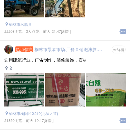
榆林市米脂县
22203浏览、
2人点赞、
前天 21:47
[刷新]
热点信息
榆林市景泰市场.厂价直销泡沫胶.结构胶.玻璃胶.免钉胶.万能胶.背墙胶.云石胶.油漆
详情
适用建筑行业，广告制作，装修装饰，石材
全文
榆林市榆阳区G210(北源大道)
21359浏览、
前天 19:17
[刷新]