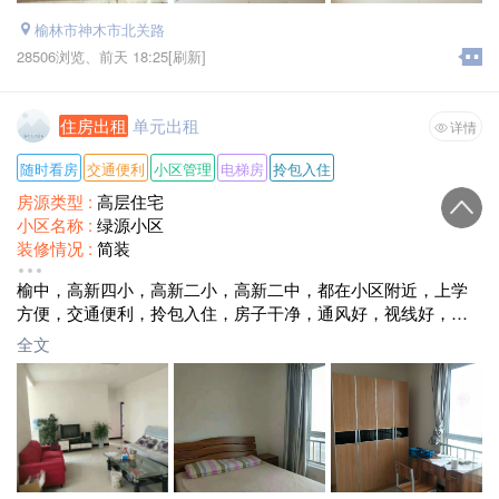
榆林市神木市北关路
28506浏览、
前天 18:25
[刷新]
住房出租
单元出租
详情
随时看房
交通便利
小区管理
电梯房
拎包入住
房源类型 :
高层住宅
小区名称 :
绿源小区
装修情况 :
简装
房屋配套 :
床、沙发、衣柜 宽带 暖气 阳台 独立卫生间
榆中，高新四小，高新二小，高新二中，都在小区附近，上学
面积 :
99.5平方米
方便，交通便利，拎包入住，房子干净，通风好，视线好，住
月租金 :
2400
着舒服。
全文