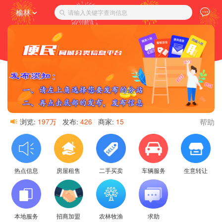
榆林
请输入关键字查询信息
帮助
浏览:
197万
发布:
426
商家:
15
热点信息
房屋租售
二手买卖
车辆服务
生意转让
本地服务
招商加盟
农林牧渔
求助