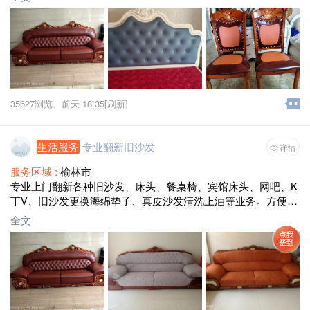
35627浏览、
前天 18:35
[刷新]
生活服务
专业翻新旧沙发
详情
服务区域 :
榆林市
专业上门翻新各种旧沙发、床头、餐桌椅、宾馆床头、网吧、K
丅Ⅴ、旧沙发更换海绵垫子、真皮沙发清洗上油等业务。方便快
捷，诚信为本。电话:13592650685同微信号
全文