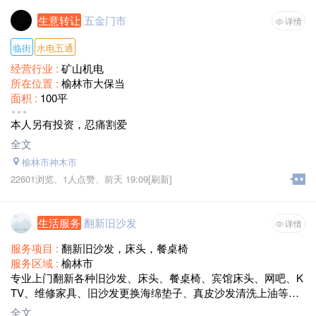
生意转让
五金门市
详情
临街
水电五通
经营行业 :
矿山机电
所在位置 :
榆林市大保当
面积 :
100平
租金 :
面议
本人另有投资，忍痛割爱
转让费 :
面议
全文
榆林市神木市
22601浏览、
1人点赞、
前天 19:09
[刷新]
生活服务
翻新旧沙发
详情
服务项目 :
翻新旧沙发，床头，餐桌椅
服务区域 :
榆林市
专业上门翻新各种旧沙发、床头、餐桌椅、宾馆床头、网吧、K
TV、维修家具、旧沙发更换海绵垫子、真皮沙发清洗上油等业
务。方便快捷，诚信为本。电话:13592650605
全文