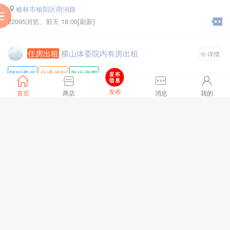
榆林市榆阳区雨润路
服
到
助
阅
22095浏览、
前天 18:00
[刷新]
住房出租
横山体委院内有房出租
详情
随时看房
交通便利
靠近商圈
房源类型 :
其他
发布
首页
商店
消息
我的
房屋位置 :
横山体委院内
户型 :
二楼
装修情况 :
简单装修
中心地段，交通便利，诚信租赁，打电话13772958686
面积 :
30
月租金 :
面议
全文
陕西省榆林市横山区体委院内二楼
18160浏览、
前天 15:22
[刷新]
热点信息
矿用自救器巷道灯气体检测仪
详情
浙江正安防爆电气有限公司，本公司生产矿用隔爆型led巷道
灯、矿灯、甲烷测定器、煤矿用机械电子式风速表、便携式甲