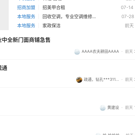
招商加盟
|
招美甲合租
07-14 
本地服务
|
回收空调，专业空调维修...
07-28
本地服务
|
家政保洁
前天 
业中全新门面商铺急售
AAAA农夫耕田AAAA
·
前天 2
疏通
疏通，钻孔***311...
·
前天 2
黄建设
·
前天 1