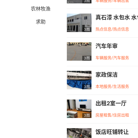
车辆服务/车辆出售
3图
农林牧渔
真石漆 水包水 水
求助
热点信息/热点信息
3图
汽车年审
车辆服务/汽车服务
3图
家政保洁
本地服务/生活服务
3图
出租2室一厅
房屋租售/住房出租
3图
饭店旺铺转让