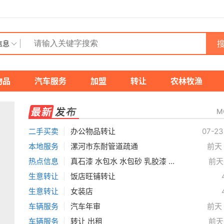
搜
信息
物品
汽车服务
加盟
转让
农林牧渔
M
二手买卖
|
办公物品转让
07-23
本地服务
|
漯河市东耐管道疏通
前天 
热点信息
|
真石漆 水包水 水包砂 乳胶漆 ...
前天 
生意转让
|
饭店旺铺转让
生意转让
|
女装店
车辆服务
|
汽车年审
前天 
车辆服务
|
转让 出租
前天 