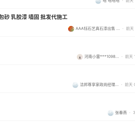
哈 哈哈哈
·
前天 1
包砂 乳胶漆 墙固 批发代施工
AAA钰石艺真石漆出售 ...
·
前天 
河南小雷***1098...
·
前天 1
洁邦尊享家政尚经理...
·
前天 0
张春燕
·