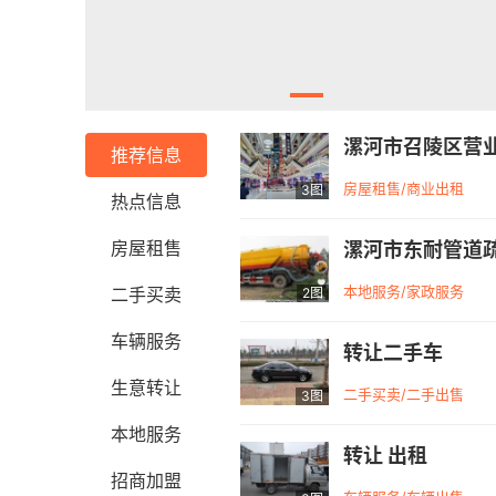
漯河市召陵区营
推荐信息
房屋租售/商业出租
3图
热点信息
房屋租售
漯河市东耐管道
本地服务/家政服务
二手买卖
2图
车辆服务
转让二手车
生意转让
二手买卖/二手出售
3图
本地服务
转让 出租
招商加盟