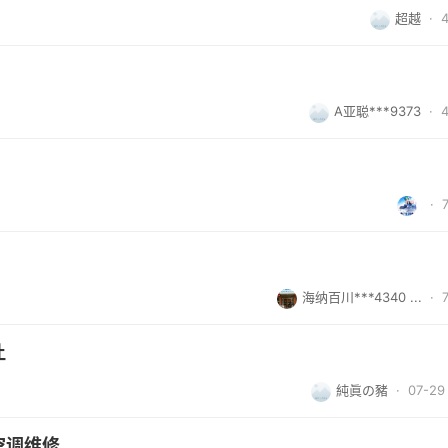
超越
·
A亚聪***9373
·
·
海纳百川***4340 ...
·
让
純眞の豬
· 07-29 
空调维修