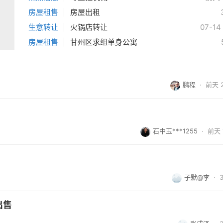
房屋租售
|
房屋出租
生意转让
|
火锅店转让
07-14
房屋租售
|
甘州区求组单身公寓
鹏程
·
前天 2
石中玉***1255
·
前天 1
子默@李
·
出售