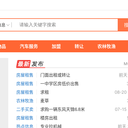
搜
信息
物品
汽车服务
加盟
转让
农林牧渔
M
房屋租售
|
门面出租或转让
前天 
房屋租售
|
一中学区房低价出售
房屋租售
|
求租
08-20 
农林牧渔
|
麦草
二手买卖
|
求购一辆东风天锦6.8米
07-15
房屋租售
|
楼房出租
热点信息
|
专业拉机械
前天 