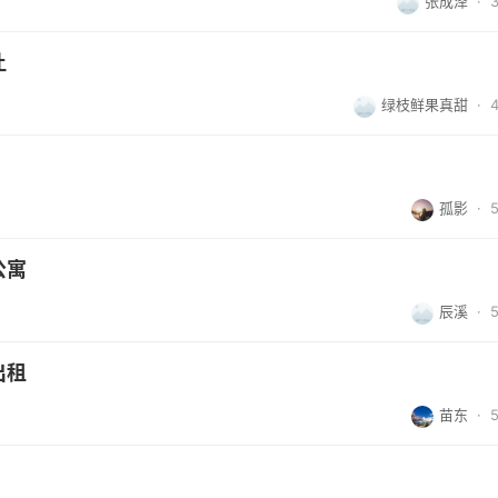
张成泽
·
让
绿枝鲜果真甜
·
孤影
·
公寓
辰溪
·
出租
苗东
·