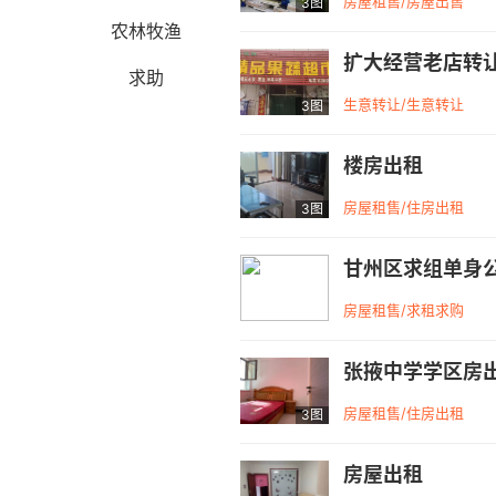
房屋租售/房屋出售
3图
农林牧渔
扩大经营老店转
求助
生意转让/生意转让
3图
楼房出租
房屋租售/住房出租
3图
甘州区求组单身
房屋租售/求租求购
张掖中学学区房
房屋租售/住房出租
3图
房屋出租