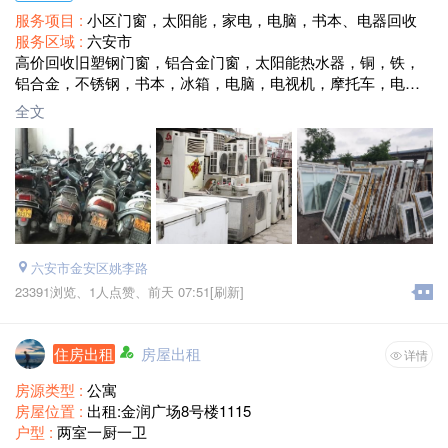
服务项目 :
小区门窗，太阳能，家电，电脑，书本、电器回收
服务区域 :
六安市
高价回收旧塑钢门窗，铝合金门窗，太阳能热水器，铜，铁，
铝合金，不锈钢，书本，冰箱，电脑，电视机，摩托车，电瓶
车，废旧机械设备
全文
六安市金安区姚李路
23391浏览、
1人点赞、
前天 07:51
[刷新]
住房出租
房屋出租
详情
房源类型 :
公寓
房屋位置 :
出租:金润广场8号楼1115
户型 :
两室一厨一卫