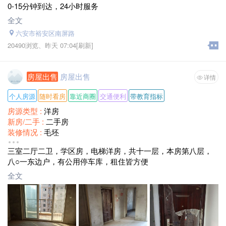
0-15分钟到达，24小时服务
全文
六安市裕安区南屏路
20490浏览、
昨天 07:04
[刷新]
房屋出售
房屋出售
详情
个人房源
随时看房
靠近商圈
交通便利
带教育指标
房源类型 :
洋房
新房/二手 :
二手房
装修情况 :
毛坯
面积 :
115平米
三室二厅二卫，学区房，电梯洋房，共十一层，本房第八层，
售价 :
75万
八○一东边户，有公用停车库，租住皆方便
全文