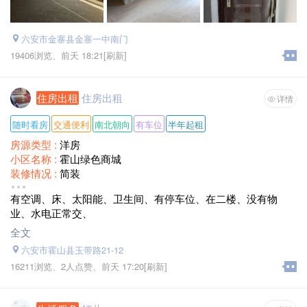
六安市金寨县金寨一中南门
19406浏览、
前天 18:21
[刷新]
住房出租
住房出租
详情
随时看房
交通便利
南北朝向
有车位
半年起租
房源类型 :
洋房
小区名称 :
霍山绿色商城
装修情况 :
简装
房屋配套 :
床、沙发、衣柜 阳台 独立卫生间
有空调、床、太阳能、卫生间、有停车位、在二楼、没有物
面积 :
70左右平方米
业、水电正常交、
月租金 :
看好了价格好讲
全文
六安市霍山县玉带路21-12
16211浏览、
2人点赞、
前天 17:20
[刷新]