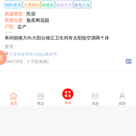
随时看房
交通便利
电梯房
家电齐全
拎包入住
房源类型 :
民宿
房屋位置 :
魁星阁花园
户型 :
边户
装修情况 :
简单装修
单间朝南方向大阳台独立卫生间有太阳能空调两个床
租赁方式 :
合租
面积 :
50
全文
月租金 :
800
六安市金安区大别山路52号
服
到
助
阅
19547浏览、
3 天前
[刷新]
发布
首页
商店
消息
我的