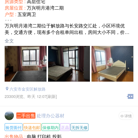
房源类型 :
高层住宅
房屋位置 :
万兴明月港湾二期
户型 :
五室两卫
装修情况 :
精装修
万兴明月港湾二期位于解放路与长安路交汇处，小区环境优
租赁方式 :
合租
美，交通方便，现有多个合租单间出租，房间大小不同，价格
面积 :
22
不等，房屋配套设施齐全拎包入住，需要的朋友电话联系我150
月租金 :
500
全文
55975168房东
六安市金安区解放路
23300浏览、
昨天 12:07
[刷新]
二手出售
处理办公器材
详情
验货面付
快递包邮
保修期内
正品
无拆无修
出售物品 :
电脑 打印机 投影