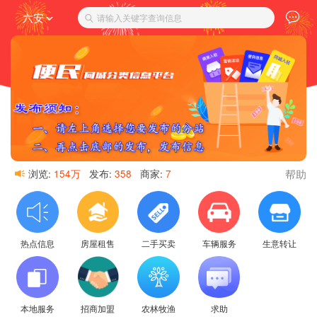
六安
请输入关键字查询信息
帮助
浏览:
154万
发布:
358
商家:
7
热点信息
房屋租售
二手买卖
车辆服务
生意转让
本地服务
招商加盟
农林牧渔
求助