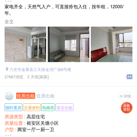
装修情况 :
精装修
家电齐全，天然气入户，可直接拎包入住，按年租，12000/
租赁方式 :
整租
年。
面积 :
60平
月租金 :
1200
全文
六安市金寨县江天路金润广场8号楼
27687浏览、
3 天前
[刷新]
住房出租
住房出租
详情
随时看房
交通便利
电梯房
首次出租
房源类型 :
高层住宅
房屋位置 :
裕安区关塘小区
户型 :
两室一厅一厨一卫
装修情况 :
简单装修