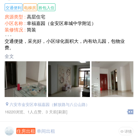
交通便利
电梯房
拎包入住
房源类型 :
高层住宅
小区名称 :
幸福嘉园（金安区皋城中学附近）
装修情况 :
简装
房屋配套 :
电视、空调、洗衣机、热水器、冰箱 床、沙发、衣
交通便捷，采光好，小区绿化面积大，内有幼儿园，包物业
柜 宽带 暖气 阳台 独立卫生间
费。
面积 :
102平方米
月租金 :
1500
全文
六安市金安区幸福嘉园（解放路与八公山路）
16220浏览、
1人点赞、
3 天前
[刷新]
住房出租
单间出租
详情