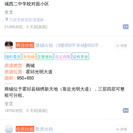
城西二中学校对面小区
租赁方式 :
整租
面积 :
110
全文
月租金 :
12000
六安市裕安区清溪路
21266浏览、
3 天前
[刷新]
商业出租
通铺出租（3楼950平米4楼650平米）
详情
随时看房
有电梯
交通便利
靠近商圈
证件齐全
房源类型 :
商铺
房源位置 :
霍邱光明大道
面积 :
950+650
租金 :
面议
商铺位于霍邱县锦绣新天地（靠近光明大道），三层四层可整
租可分租。
全文
18700浏览、
3 天前
[刷新]
住房出租
套房出租
详情