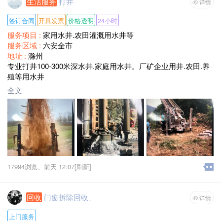
生活服务
打井
详情
签订合同
开具发票
价格透明
24小时
服务项目 :
家用水井.农田灌溉用水井等
服务区域 :
六安全市
地址 :
滁州
专业打井100-300米深水井.家庭用水井。厂矿企业用井.农田.养
殖等用水井
全文
17994浏览、
前天 12:07
[刷新]
回收
门窗拆除回收、
详情
上门服务