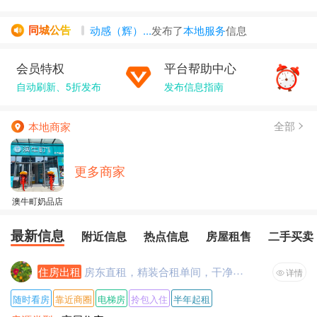
同城公告
动感（辉）...
发布了
本地服务
信息
罗罗罗
发布了
房屋租售
信息
会员特权
平台帮助中心
发布了
二手买卖
信息
自动刷新、5折发布
永远年轻...
发布了
发布信息指南
房屋租售
信息
戴清松
发布了
房屋租售
信息
全部
本地商家
更多商家
澳牛町奶品店
最新信息
附近信息
热点信息
房屋租售
二手买卖
住房出租
房东直租，精装合租单间，干净整洁，看房没有任何费用！
详情
随时看房
靠近商圈
电梯房
拎包入住
半年起租