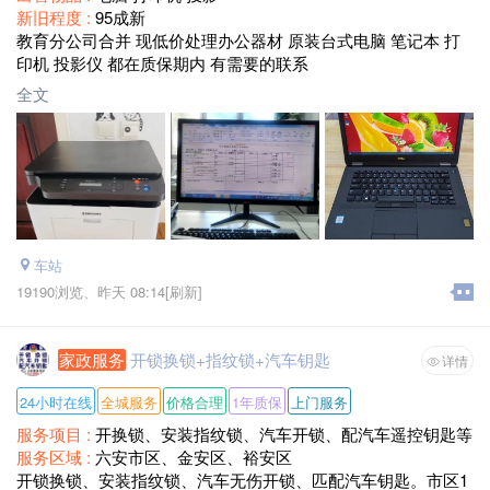
新旧程度 :
95成新
教育分公司合并 现低价处理办公器材 原装台式电脑 笔记本 打
印机 投影仪 都在质保期内 有需要的联系
全文
车站
19190浏览、
昨天 08:14
[刷新]
家政服务
开锁换锁+指纹锁+汽车钥匙
详情
24小时在线
全城服务
价格合理
1年质保
上门服务
服务项目 :
开换锁、安装指纹锁、汽车开锁、配汽车遥控钥匙等
服务区域 :
六安市区、金安区、裕安区
开锁换锁、安装指纹锁、汽车无伤开锁、匹配汽车钥匙。市区1