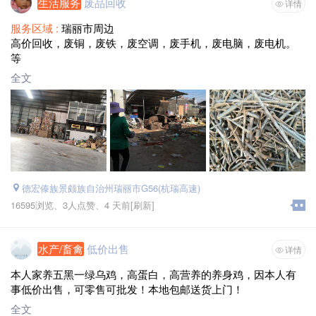
生活服务
废品回收
详情
服务区域 :
瑞丽市周边
高价回收，废铜，废铁，废空调，废手机，废电脑，废电机。
等
全文
德宏傣族景颇族自治州瑞丽市G56(杭瑞高速)
16595浏览、
3人点赞、
4 天前
[刷新]
水产/畜禽
低价出售
详情
本人家养五黑一绿乌鸡，高蛋白，高营养的养身鸡，因本人有
事低价出售，可零售可批发！本地包邮送货上门！
全文