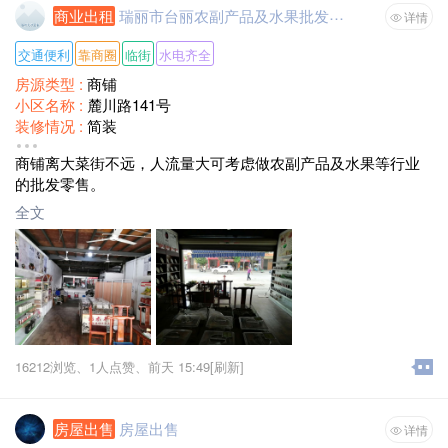
商业出租
瑞丽市台丽农副产品及水果批发市场旺铺出租转让
详情
交通便利
靠商圈
临街
水电齐全
房源类型 :
商铺
小区名称 :
麓川路141号
装修情况 :
简装
面积 :
80平方米
商铺离大菜街不远，人流量大可考虑做农副产品及水果等行业
月租金 :
面议
的批发零售。
全文
16212浏览、
1人点赞、
前天 15:49
[刷新]
房屋出售
房屋出售
详情