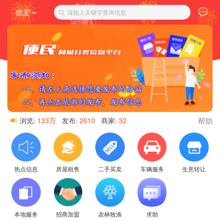
德宏
请输入关键字查询信息
帮助
浏览:
133万
发布:
2610
商家:
32
热点信息
房屋租售
二手买卖
车辆服务
生意转让
本地服务
招商加盟
农林牧渔
求助