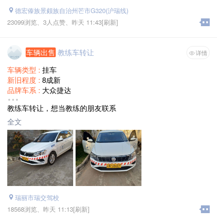
德宏傣族景颇族自治州芒市G320(沪瑞线)
23099浏览、
3人点赞、
昨天 11:43
[刷新]
车辆出售
教练车转让
详情
车辆类型 :
挂车
新旧程度 :
8成新
品牌车系 :
大众捷达
出售价格 :
面议
教练车转让，想当教练的朋友联系
全文
瑞丽市瑞交驾校
18568浏览、
昨天 11:13
[刷新]