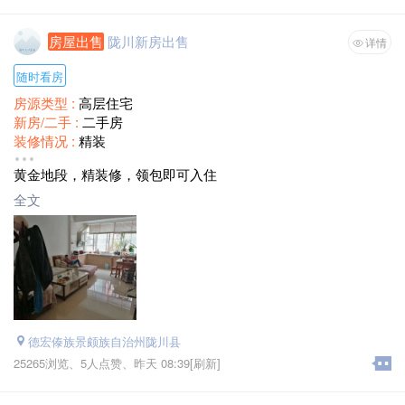
房屋出售
陇川新房出售
详情
随时看房
房源类型 :
高层住宅
新房/二手 :
二手房
装修情况 :
精装
户型 :
两室两厅一厨一卫可改3室
黄金地段，精装修，领包即可入住
面积 :
100平
售价 :
面议
全文
楼层 :
共5楼，房子在二楼
德宏傣族景颇族自治州陇川县
25265浏览、
5人点赞、
昨天 08:39
[刷新]