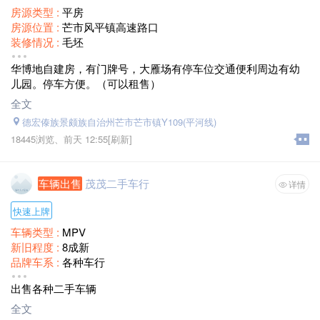
房源类型 :
平房
房源位置 :
芒市风平镇高速路口
装修情况 :
毛坯
面积 :
宗地面积216建基面积300
华博地自建房，有门牌号，大雁场有停车位交通便利周边有幼
售价 :
面谈
儿园。停车方便。（可以租售）
全文
德宏傣族景颇族自治州芒市芒市镇Y109(平河线)
18445浏览、
前天 12:55
[刷新]
车辆出售
茂茂二手车行
详情
快速上牌
车辆类型 :
MPV
新旧程度 :
8成新
品牌车系 :
各种车行
出售价格 :
10000一100000
出售各种二手车辆
全文