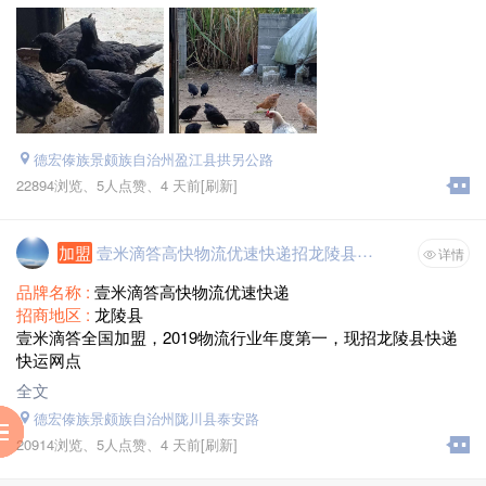
德宏傣族景颇族自治州盈江县拱另公路
22894浏览、
5人点赞、
4 天前
[刷新]
加盟
壹米滴答高快物流优速快递招龙陵县加盟商
详情
品牌名称 :
壹米滴答高快物流优速快递
招商地区 :
龙陵县
壹米滴答全国加盟，2019物流行业年度第一，现招龙陵县快递
快运网点
全文
德宏傣族景颇族自治州陇川县泰安路
服
到
助
阅
20914浏览、
5人点赞、
4 天前
[刷新]