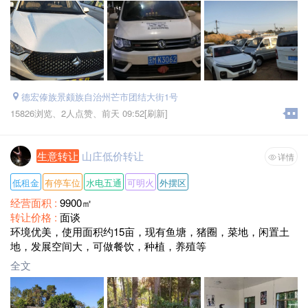
德宏傣族景颇族自治州芒市团结大街1号
15826浏览、
2人点赞、
前天 09:52
[刷新]
生意转让
山庄低价转让
详情
低租金
有停车位
水电五通
可明火
外摆区
经营面积 :
9900㎡
转让价格 :
面谈
环境优美，使用面积约15亩，现有鱼塘，猪圈，菜地，闲置土
地，发展空间大，可做餐饮，种植，养殖等
全文