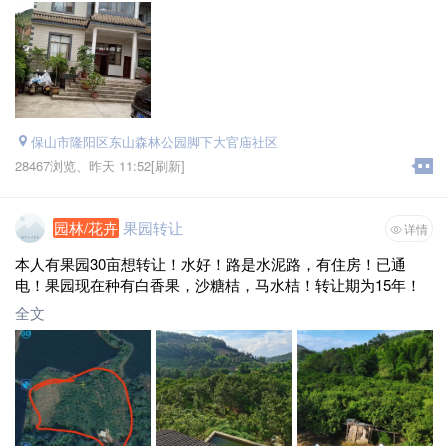
保山市隆阳区东山森林公园脚下大官庙社区
28467浏览、
昨天 11:52
[刷新]
园林/花卉
果园转让
详情
本人有果园30亩想转让！水好！路是水泥路，有住房！已通
电！果园现在种有白香果，沙糖桔，马水桔！转让期为15年！
全文