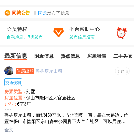
同城公告
阿龙
发布了
信息
陈晨
发布了
房屋租售
信息
会员特权
平台帮助中心
杨哥
发布了
信息
自动刷新、5折发布
优之茶,电...
发布了
发布信息指南
房屋租售
信息
陈晨
发布了
信息
最新信息
附近信息
热点信息
房屋租售
二手买卖
住房出租
整栋房屋出租
详情
交通便利
房源类型 :
别墅
房屋位置 :
保山市隆阳区大官庙社区
户型 :
6室3厅
装修情况 :
简单装修
整栋房屋出租，面积450平米，占地面积一亩，靠在大路边，位
租赁方式 :
整租
置在保山市隆阳区东山森林公园脚下大官庙社区，可以居住，
面积 :
450
做小加工厂，民宿
月租金 :
年租1.5万一年
全文