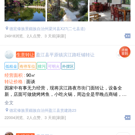
德宏傣族景颇族自治州梁河县X27(二七县道)
24918浏览、
2人点赞、
3 天前
[刷新]
生意转让
盈江县平原镇滨江路旺铺转让
详情
低租金
有停车位
排污
可明火
外摆区
经营面积 :
90㎡
转让价格 :
面谈
因家中有事无力经营，现将滨江路夜市街门面转让，设备全
新，店面可做烧烤烤鱼，小吃火锅，周边全是早晚点商铺，人
流量大
全文
德宏傣族景颇族自治州盈江县赏建路23
22004浏览、
2人点赞、
3 天前
[刷新]