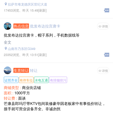
拉萨市堆龙德庆区世纪大道
17453浏览、
昨天 15:49
[刷新]
热点信息
批发布达拉宫唐卡
详情
批发布达拉宫唐卡，帽子系列，手机数据线等
全文
山南市乃东区G349
23352浏览、
昨天 13:51
[刷新]
生意转让
转让
详情
证照齐全
有停车位
水电五通
有排烟排污
商铺类型 :
商业街店铺
面积 :
1000平方
转让费 :
面谈
芒康县郎玛厅带KTV包间装修豪华因老板家中有事低价转让，
接手就可营业设备齐全。非诚勿扰