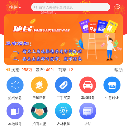
拉萨
请输入关键字查询信息
帮助
浏览:
258万
发布:
4921
商家:
12
热点信息
房屋租售
二手买卖
车辆服务
生意转让
本地服务
招商加盟
农林牧渔
求助