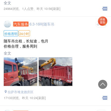
全文
24964浏览、
1人点赞、
昨天 10:56
[刷新]
汽车服务
6.3-16吨随车吊
详情
价格透明
24小时
随车吊出租，长短途，包月
价格合理，服务周到
全文
拉萨市堆龙德庆区
17133浏览、
昨天 10:24
[刷新]