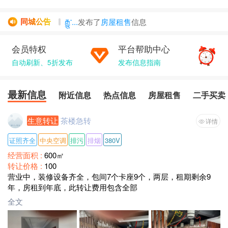
同城公告
རྒྱུ་...
发布了
房屋租售
信息
bluesky
发布了
房屋租售
信息
会员特权
平台帮助中心
杜姑婆
发布了
信息
自动刷新、5折发布
消防检测维...
发布了
发布信息指南
信息
，
发布了
生意转让
信息
最新信息
附近信息
热点信息
房屋租售
二手买卖
生意转让
茶楼急转
详情
证照齐全
中央空调
排污
排烟
380V
经营面积 :
600㎡
转让价格 :
100
营业中，装修设备齐全，包间7个卡座9个，两层，租期剩余9
年，房租到年底，此转让费用包含全部
全文