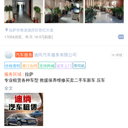
拉萨市堆龙德庆区世纪大道
17054浏览、
昨天 16:57
[刷新]
汽车服务
迪尚汽车服务有限公司
详情
价格透明
签订合同
支持跨城
送车上门
带司机
服务区域 :
拉萨
专业租赁各种车型 救援保养维修买卖二手车新车 压车
全文