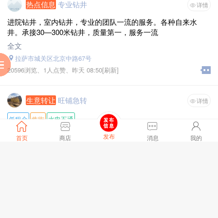
热点信息
专业钻井
详情
进院钻井，室内钻井，专业的团队一流的服务。各种自来水
井。承接30—300米钻井，质量第一，服务一流
全文
拉萨市城关区北京中路67号
服
到
助
阅
20596浏览、
1人点赞、
昨天 08:50
[刷新]
生意转让
旺铺急转
详情
低租金
临街
水电五通
经营行业 :
咖啡厅
发布
首页
商店
消息
我的
所在位置 :
五岔路口
商铺类型 :
临街门面
面积 :
60
急转旺铺！带咖啡厅全部设备一起转让，接手即可营业！带设
租金 :
3800/月
备打包价仅需10.5万，带装修空转仅需8.5万。
转让费 :
10.5万
全文
拉萨市城关区吉日街道江苏东路40号