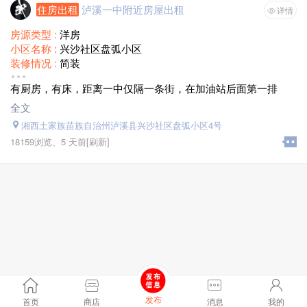
住房出租
泸溪一中附近房屋出租
详情
房源类型 :
洋房
小区名称 :
兴沙社区盘弧小区
装修情况 :
简装
房屋配套 :
独立卫生间
有厨房，有床，距离一中仅隔一条街，在加油站后面第一排
面积 :
20平方米
月租金 :
面议
全文
湘西土家族苗族自治州泸溪县兴沙社区盘弧小区4号
18159浏览、
5 天前
[刷新]
发布
首页
商店
消息
我的