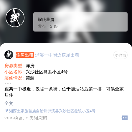
耀眼星屑
发布：2 条
住房出租
泸溪一中附近房屋出租
详情
房源类型 :
洋房
小区名称 :
兴沙社区盘弧小区4号
装修情况 :
简装
房屋配套 :
阳台 独立卫生间
距离一中极近，仅隔一条街，位于加油站后第一排，可供全家
面积 :
70平方米
居住
月租金 :
面议
全文
湘西土家族苗族自治州泸溪县兴沙社区盘弧小区4号
21019浏览、
5 天前
[刷新]