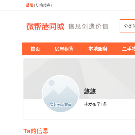
岳阳
[
切换站点
]
分类
首页
房屋租售
本地服务
二手
悠悠
共发布了
1
条
Ta的信息