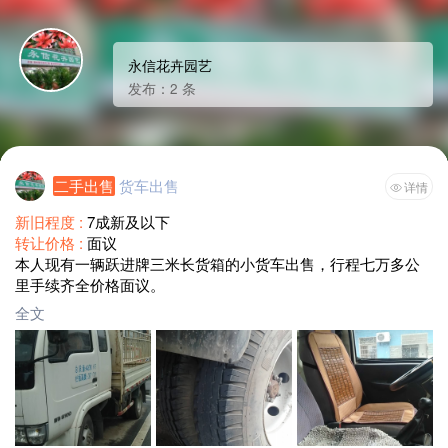
永信花卉园艺
发布：2 条
二手出售
货车出售
详情
新旧程度 :
7成新及以下
转让价格 :
面议
本人现有一辆跃进牌三米长货箱的小货车出售，行程七万多公
里手续齐全价格面议。
全文