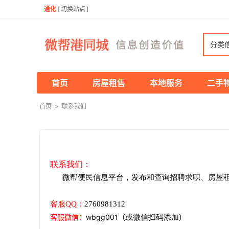
通化
[
切换站点
]
分类
首页
房屋租售
本地服务
二手
首页
>
联系我们
联系我们：
微帮便民信息平台，发布和查询招聘求职、房屋
客服
QQ：
2760981312
客服微信
：
wbgg001
（
）
或微信扫码添加