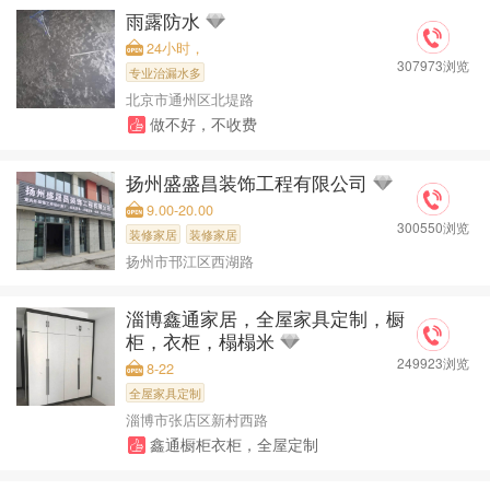
雨露防水
24小时，
307973浏览
专业治漏水多
北京市通州区北堤路
做不好，不收费
扬州盛盛昌装饰工程有限公司
9.00-20.00
300550浏览
装修家居
装修家居
扬州市邗江区西湖路
淄博鑫通家居，全屋家具定制，橱
柜，衣柜，榻榻米
249923浏览
8-22
全屋家具定制
淄博市张店区新村西路
鑫通橱柜衣柜，全屋定制