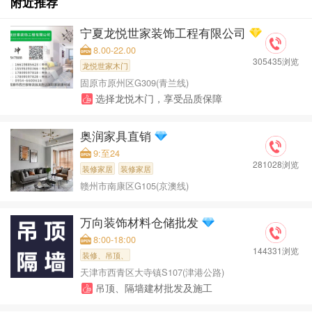
附近推荐
宁夏龙悦世家装饰工程有限公司
8.00-22.00
305435浏览
龙悦世家木门
固原市原州区G309(青兰线)
选择龙悦木门，享受品质保障
奥润家具直销
9:至24
281028浏览
装修家居
装修家居
赣州市南康区G105(京澳线)
万向装饰材料仓储批发
8:00-18:00
144331浏览
装修、吊顶、
天津市西青区大寺镇S107(津港公路)
吊顶、隔墙建材批发及施工