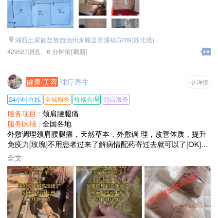
湘西土家族苗族自治州永顺县灵溪镇G209(苏北线)
429527浏览、
6 分钟前
[刷新]
健康/美容
理疗养生
详情
24小时在线
全城服务
价格合理
到店服务
服务项目 :
颈肩腰腿痛
服务区域 :
全国各地
外敷调理颈肩腰腿痛，天然草本，外敷调 理，改善体质，提升
免疫力[玫瑰]不用患者过来了解病情配药寄过去就可以了[OK]一
个疗程三次，一次敷两个小时，十天敷一次!
全文
适用人群:腰椎盘突出，膨出，狭窄，腰肌劳损，腰椎增生，骨
刺，风湿性关节炎，颈椎疼痛，椎管狭窄，肩周炎，腱鞘炎，
膝关节炎，增生，滑膜炎，积水半月板损伤，椎管狭窄，跌打
扭伤，鼻炎，青春痘等!☎️联系方式18876796399