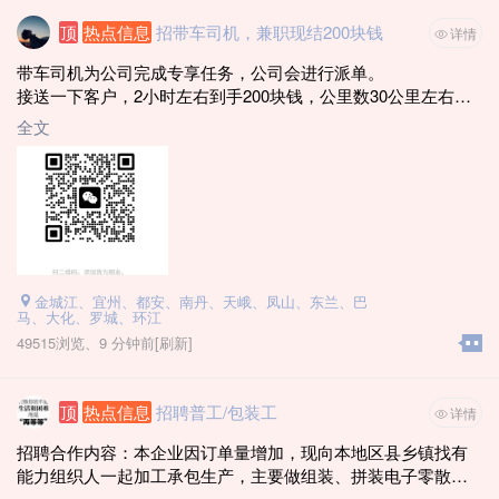
顶
热点信息
招带车司机，兼职现结200块钱
详情
带车司机为公司完成专享任务，公司会进行派单。
接送一下客户，2小时左右到手200块钱，公里数30公里左右，
能做的联系
全文
电话：19116800269（微信同号）
1. 年龄21~59周岁
2. 自备车辆 （河池车牌 · 桂M）
3. 车龄8年内（18年8月-2026年）
3. 驾驶证3年以上
4. 无犯罪、拘役记录
5. 无一次性扣12分违章
金城江、宜州、都安、南丹、天峨、凤山、东兰、巴
6. 新车车价6万以上
马、大化、罗城、环江
7. 不要出租车和网约车 (滴滴一年以上没跑过的也可以)
49515浏览、
9 分钟前
[刷新]
能做的加微信（每天需要30辆）
顶
热点信息
招聘普工/包装工
详情
招聘合作内容：本企业因订单量增加，现向本地区县乡镇找有
能力组织人一起加工承包生产，主要做组装、拼装电子零散
件，个人或带队均可做；个人一天180到300元左右，带队月入3