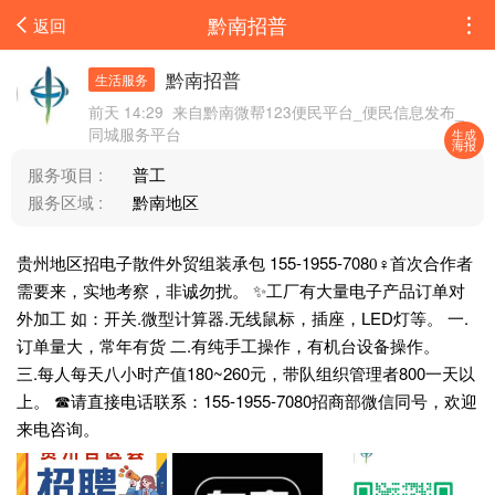
黔南招普
返回
黔南招普
生活服务
前天 14:29
来自黔南微帮123便民平台_便民信息发布_
同城服务平台
生成
海报
服务项目 :
普工
服务区域 :
黔南地区
贵州地区招电子散件外贸组装承包 155-1955-7080‍♀首次合作者
需要来，实地考察，非诚勿扰。 ✨工厂有大量电子产品订单对
外加工 如：开关.微型计算器.无线鼠标，插座，LED灯等。 一.
订单量大，常年有货 二.有纯手工操作，有机台设备操作。
三.每人每天八小时产值180~260元，带队组织管理者800一天以
上。 ☎请直接电话联系：155-1955-7080招商部微信同号，欢迎
来电咨询。