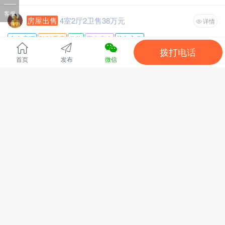
家，联系方式18832551101，(微信QQ1733155706)
客服
房屋出售
4室2厅2卫售38万元
详情
个人房源
随时看房
临街
家电齐全
拎包入住
拨打电话
房源类型 :
高层住宅
首页
发布
微信
房源位置 :
永顺县河西北路92号顺风园
装修情况 :
精装修
面积 :
145
4室2厅2卫精装修，有不动产证书，可随时过户。房遇有缘人，
售价 :
38
可适当让价。共10层在2楼。有意者请电话或短信联系看房(房
东贾老师13974302992)
全文
湘西土家族苗族自治州永顺县灵溪镇G209(苏北线)
429528浏览、
7 分钟前
[刷新]