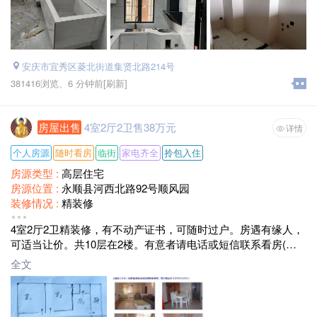
安庆市宜秀区菱北街道集贤北路214号
381416浏览、
6 分钟前
[刷新]
房屋出售
4室2厅2卫售38万元
详情
个人房源
随时看房
临街
家电齐全
拎包入住
房源类型 :
高层住宅
房源位置 :
永顺县河西北路92号顺风园
装修情况 :
精装修
面积 :
145
4室2厅2卫精装修，有不动产证书，可随时过户。房遇有缘人，
售价 :
38
可适当让价。共10层在2楼。有意者请电话或短信联系看房(房
东贾老师13974302992)
全文