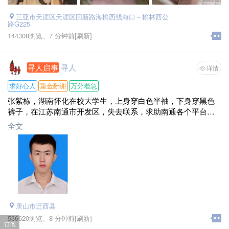
三亚市天涯区天涯区回新路海榆西线海口－榆林西公
路G225
144308浏览、
7 分钟前
[刷新]
寻人启事
寻人
详情
求好心人
重金酬谢
万分着急
张紫栋，湖南怀化在校大学生，上身穿白色半袖，下身穿黑色
裤子，在江苏南通市开发区，失去联系，求助南通各个平台的
帮助,感谢好心人士的帮忙转发，跪谢爱心人士的每次刷新，谢
全文
谢，万分感谢，借南通微帮这个平台，我想对孩子说，宝贝不
管你遇到了什么，经历了什么，你要明白这个世界对于我们来
说只是一场梦而已，我们只是人间的过客，希望你早日看透，
早点回家，当你看到这条信息的时候，你就知道每天度日如年
的家人多焦急多担心你了，我们都在等你盼你早日回家呢，紫
栋，我们都很想你，每天每夜都在煎熬中数着秒针盼你早日归
来，你在他乡还好吗?这都2026年了,还没想好啥时候回家吗?紫
唐山市迁西县
栋，快点回来吧啊，你爸妈还有你最亲最亲的兄弟姐妹家人们
都特别特别特别想你了，快点回来吧，我们等你盼你早日回
536620浏览、
8 分钟前
[刷新]
订阅