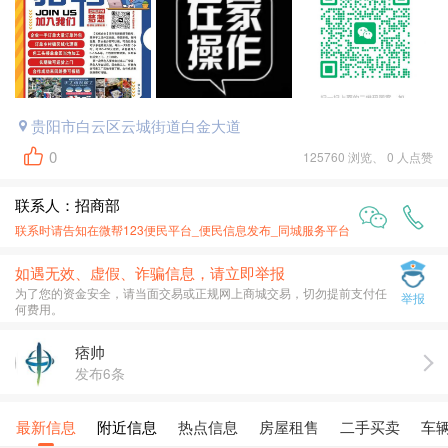
贵阳市白云区云城街道白金大道
0
125760 浏览、 0 人点赞
联系人：招商部
联系时请告知在
微帮123便民平台_便民信息发布_同城服务平台
上面看到的
如遇无效、虚假、诈骗信息，请立即举报
为了您的资金安全，请当面交易或正规网上商城交易，切勿提前支付任
举报
何费用。
痞帅
发布6条
最新信息
附近信息
热点信息
房屋租售
二手买卖
车