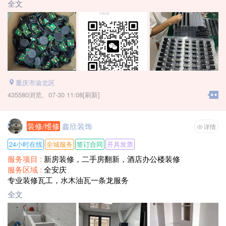
全文
万以上，合作有送货上门，做好上门回收！所有运输企业负
责！联系电话：181～7157–6757李经理，有意向可直接来企业
实地洽谈
重庆市渝北区
435580浏览、
07-30 11:08[刷新]
装修/维修
鑫欣装饰
详情
24小时在线
全城服务
签订合同
开具发票
服务项目 :
新房装修，二手房翻新，酒店办公楼装修
服务区域 :
全安庆
专业装修瓦工，水木油瓦一条龙服务
全文