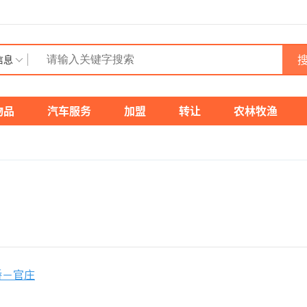
搜
信息
物品
汽车服务
加盟
转让
农林牧渔
桥－官庄