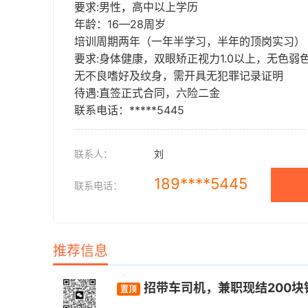
要求:男性，高中以上学历
年龄：16—28周岁
培训周期两年（一年半学习，半年的顶岗实习）
要求:身体健康，双眼矫正视力1.0以上，无色弱
无不良嗜好及纹身，需开具无犯罪记录证明
待遇:直签正式合同，六险二金
联系电话：*****5445
联系人：
刘
189****5445
联系电话：
推荐信息
招带车司机，兼职现结200块
置顶