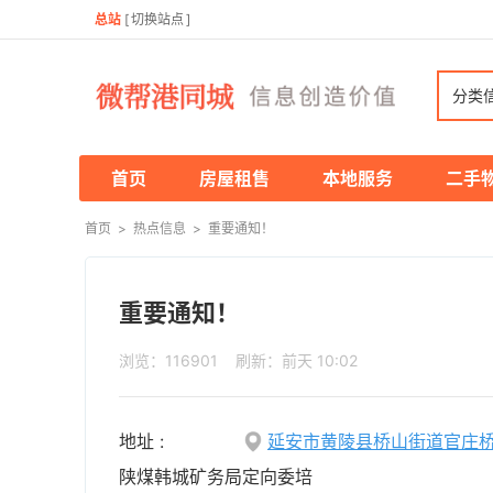
总站
[
切换站点
]
分类
首页
房屋租售
本地服务
二手
首页
>
热点信息
>
重要通知！
重要通知！
浏览：116901 刷新：
前天 10:02
地址 :
延安市黄陵县桥山街道官庄
陕煤韩城矿务局定向委培