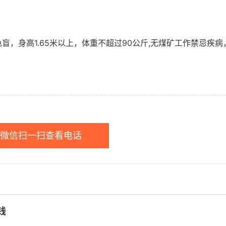
色盲，身高1.65米以上，体重不超过90公斤,无煤矿工作禁忌疾病
微信扫一扫查看电话
钱