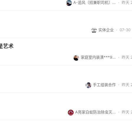
A-追风〔招兼职司机〕...
·
昨天 2
实体企业
· 07-30 
是艺术
家庭室内装潢***9...
·
昨天 2
手工组装合作
·
昨天 2
A亮家白蚁防治除虫灭...
·
昨天 2