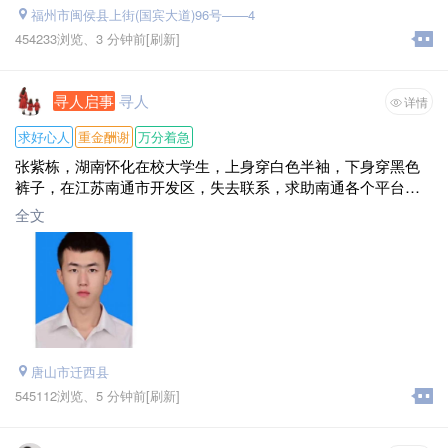
福州市闽侯县上街(国宾大道)96号——4
454233浏览、
3 分钟前
[刷新]
寻人启事
寻人
详情
求好心人
重金酬谢
万分着急
张紫栋，湖南怀化在校大学生，上身穿白色半袖，下身穿黑色
裤子，在江苏南通市开发区，失去联系，求助南通各个平台的
帮助,感谢好心人士的帮忙转发，跪谢爱心人士的每次刷新，谢
全文
谢，万分感谢，借南通微帮这个平台，我想对孩子说，宝贝不
管你遇到了什么，经历了什么，你要明白这个世界对于我们来
说只是一场梦而已，我们只是人间的过客，希望你早日看透，
早点回家，当你看到这条信息的时候，你就知道每天度日如年
的家人多焦急多担心你了，我们都在等你盼你早日回家呢，紫
栋，我们都很想你，每天每夜都在煎熬中数着秒针盼你早日归
来，你在他乡还好吗?这都2026年了,还没想好啥时候回家吗?紫
唐山市迁西县
栋，快点回来吧啊，你爸妈还有你最亲最亲的兄弟姐妹家人们
都特别特别特别想你了，快点回来吧，我们等你盼你早日回
545112浏览、
5 分钟前
[刷新]
家，联系方式18832551101，(微信QQ1733155706)