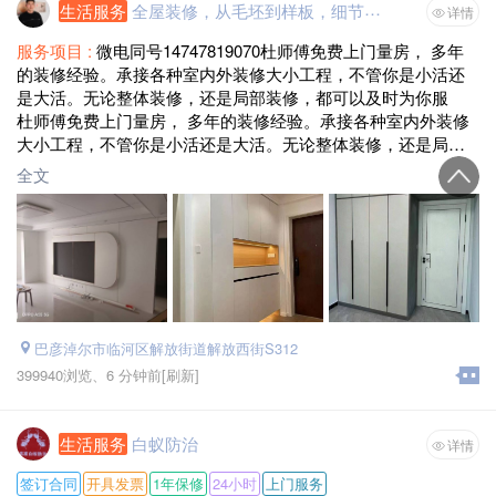
生活服务
全屋装修，从毛坯到样板，细节皆是艺术
详情
服务项目 :
微电同号14747819070杜师傅免费上门量房， 多年
的装修经验。承接各种室内外装修大小工程，不管你是小活还
是大活。无论整体装修，还是局部装修，都可以及时为你服
务。评着自己多年在装修和自己这些年的实践积累的装修经
杜师傅免费上门量房， 多年的装修经验。承接各种室内外装修
验，还有手下的师傅们，都是多年的装修经验丰富师傅。取得
大小工程，不管你是小活还是大活。无论整体装修，还是局部
的了很多客户的。专业、诚实、诚信、有责任心。 【承接项
装修，都可以及时为你服务。评着自己多年在装修和自己这些
全文
目】 家庭装修、新房装修、老房装修、二手房装修、房屋改
年的实践积累的装修经验，还有手下的师傅们，都是多年的装
造、房屋拆除、房屋修补、房屋局部装修、办公室、店面装修
修经验丰富师傅。取得的了很多客户的。专业、诚实、诚信、
等服务。 刷墙、吊顶、打隔断、贴砖、贴壁纸、铺地板、水电
有责任心。
安装、刷漆、厨卫装修改
【承接项目】
服务区域 :
巴彦淖尔市临河区，乌拉特前旗，五原，杭后，磴口
县，乌拉特后旗，乌拉特中旗
家庭装修、新房装修、老房装修、二手房装修、房屋改造、房
屋拆除、房屋修补、房屋局部装修、办公室、店面装修等服
巴彦淖尔市临河区解放街道解放西街S312
务。 刷墙、吊顶、打隔断、贴砖、贴壁纸、铺地板、水电安
装、刷漆、厨卫装修改造、做柜子等。
399940浏览、
6 分钟前
[刷新]
业务范围：
生活服务
白蚁防治
一、木工：制作各种木门包门套、窗套、制作各种衣柜、办公
详情
桌、展示柜、铺地板、做厨柜、吊柜、地柜、书柜、隔木板
签订合同
开具发票
1年保修
24小时
上门服务
墙、影视墙、背景墙、石膏板双眼皮异形吊顶、吊顶造型、集