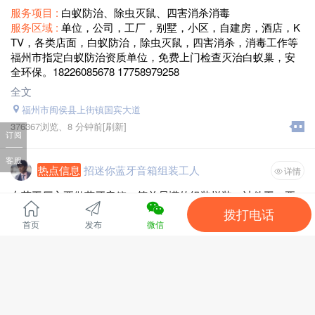
成吊顶、墙板粘贴、屏风制作、石膏板吊顶、打隔断、刮腻
服务项目 :
白蚁防治、除虫灭鼠、四害消杀消毒
子、地脚线、乳胶漆、壁布壁纸硅藻泥等。
服务区域 :
单位，公司，工厂，别墅，小区，自建房，酒店，K
二、泥水工：贴地砖、瓷砖、墙砖、贴大理石、
TV，各类店面，白蚁防治，除虫灭鼠，四害消杀，消毒工作等
三、水电工：防水补漏、维修水管、水电安装改装、布线、改
福州市指定白蚁防治资质单位，免费上门检查灭治白蚁巢，安
管道、厨/洁具灯具安装、室内防水处理工程等大小零工活都
全环保。18226085678 17758979258
接。
全文
四、油工：各种木制品刷油漆翻新，墙家装维修. 厨卫改装、水
福州市闽侯县上街镇国宾大道
电路安装 旧房粉刷等。相信您选对了，精心为您装修打造。
376367浏览、
8 分钟前
[刷新]
五、美缝：专业室内打胶，全屋美容胶打胶，瓷砖缝美化。
订阅
六：改水电：新房旧房水电改造。
客服
热点信息
招迷你蓝牙音箱组装工人
详情
【我们的优势】
东莞工厂主要做蓝牙音箱，简单易懂的组装拼装，计件工，要
1.装修是工长亲自带队施工
吃苦耐劳，上班可以带手机，注：暂时不招暑假工。
拨打电话
2.您的需求我们可以当场施工解决，处理问题迅速
手头有人手资源的，厂里可以分生产计划订单接单到外面帮厂
首页
发布
微信
全文
3.工长带队施工，价钱比较，我们为您省去很多差价，
里做。外省可发！实体工厂接单无忧
4.团队工人干活踏实，工长客户工人已有十多年装修历史的丰富
工作地址： 各城区乡镇
经验、质量可靠并免费上门量房，出工程方案，做工程预算杜
招聘职位： 计件工
师傅免费上门量房， 多年的装修经验。承接各种室内外装修大
小工程，不管你是小活还是大活。无论整体装修，还是局部装
修，都可以及时为你服务。评着自己多年在装修和自己这些年