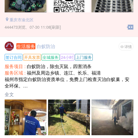
重庆市渝北区
444473浏览、
07-30 11:08[刷新]
生活服务
白蚁防治
详情
签订合同
开具发票
全城服务
24小时
上门服务
服务项目 :
白蚁防治，除虫灭鼠，四害消杀
服务区域 :
福州及周边乡镇、连江、长乐、福清
福州市指定白蚁防治资质单位，免费上门检查灭治白蚁巢，安
全环保。
单位，公司，工厂，别墅，小区，自建房，酒店，KTV，各类
全文
店面，白蚁防治，除虫灭鼠，四害消杀，消毒工作等182260856
78 17758979258