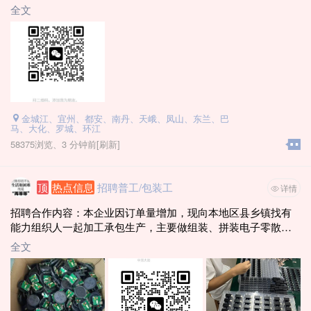
能做的联系
全文
电话：19116800269（微信同号）
1. 年龄21~59周岁
2. 自备车辆 （河池车牌 · 桂M）
3. 车龄8年内（18年8月-2026年）
3. 驾驶证3年以上
4. 无犯罪、拘役记录
5. 无一次性扣12分违章
金城江、宜州、都安、南丹、天峨、凤山、东兰、巴
6. 新车车价6万以上
马、大化、罗城、环江
7. 不要出租车和网约车 (滴滴一年以上没跑过的也可以)
58375浏览、
3 分钟前
[刷新]
能做的加微信（每天需要30辆）
顶
热点信息
招聘普工/包装工
详情
招聘合作内容：本企业因订单量增加，现向本地区县乡镇找有
能力组织人一起加工承包生产，主要做组装、拼装电子零散
件，个人或带队均可做；个人一天180到300元左右，带队月入3
全文
万以上，合作有送货上门，做好上门回收！所有运输企业负
责！联系电话：181～7157–6757李经理，有意向可直接来企业
实地洽谈