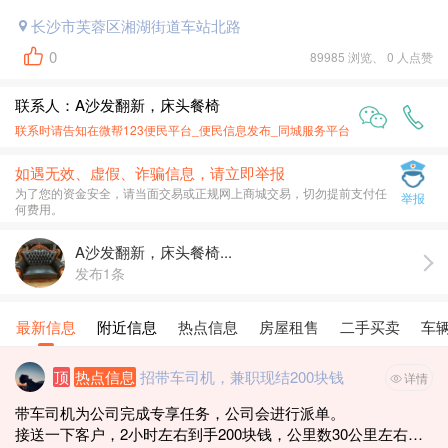
长沙市芙蓉区湘湖街道车站北路
0
89985 浏览、 0 人点赞
联系人：A沙发翻新，床头餐椅
联系时请告知在
微帮123便民平台_便民信息发布_同城服务平台
上面看到的
如遇无效、虚假、诈骗信息，请立即举报
为了您的资金安全，请当面交易或正规网上商城交易，切勿提前支付任
举报
何费用。
A沙发翻新，床头餐椅...
发布1条
最新信息
附近信息
热点信息
房屋租售
二手买卖
车
顶
热点信息
招带车司机，兼职现结200块钱
详情
带车司机为公司完成专享任务，公司会进行派单。
接送一下客户，2小时左右到手200块钱，公里数30公里左右，