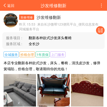
沙发维修翻新
返回
沙发维修翻新
装修/维修
昨天 15:53
来自长沙微帮123便民平台_便民信息发布_
同城服务平台
生成
海报
服务项目 :
翻新各种款式沙发床头餐椅
服务区域 :
全长沙
全城服务
价格合理
1年质保
上门服务
本店专业翻新各种款式沙发，床头，餐椅，清洗皮沙发，修弹
簧塌陷，价格合理，敬请期待你的光临！