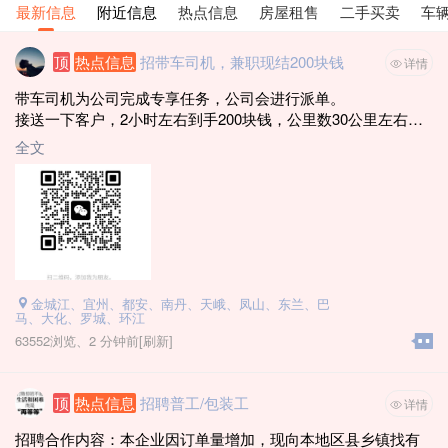
最新信息
附近信息
热点信息
房屋租售
二手买卖
车
顶
热点信息
招带车司机，兼职现结200块钱
详情
带车司机为公司完成专享任务，公司会进行派单。
接送一下客户，2小时左右到手200块钱，公里数30公里左右，
能做的联系
全文
电话：19116800269（微信同号）
1. 年龄21~59周岁
2. 自备车辆 （河池车牌 · 桂M）
3. 车龄8年内（18年8月-2026年）
3. 驾驶证3年以上
4. 无犯罪、拘役记录
5. 无一次性扣12分违章
金城江、宜州、都安、南丹、天峨、凤山、东兰、巴
6. 新车车价6万以上
马、大化、罗城、环江
7. 不要出租车和网约车 (滴滴一年以上没跑过的也可以)
63552浏览、
2 分钟前
[刷新]
能做的加微信（每天需要30辆）
顶
热点信息
招聘普工/包装工
详情
招聘合作内容：本企业因订单量增加，现向本地区县乡镇找有