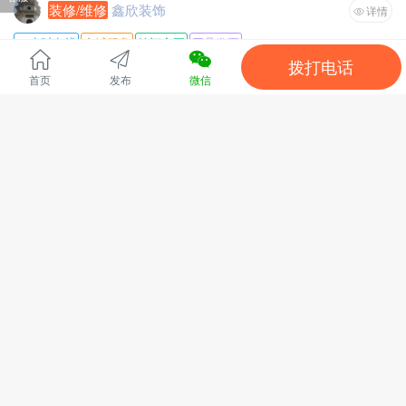
装修/维修
鑫欣装饰
详情
24小时在线
全城服务
签订合同
开具发票
拨打电话
服务项目 :
新房装修，二手房翻新，酒店办公楼装修
首页
发布
微信
服务区域 :
全安庆
专业装修瓦工，水木油瓦一条龙服务
全文
安庆市宜秀区菱北街道集贤北路214号
394391浏览、
8 分钟前
[刷新]
热点信息
招迷你蓝牙音箱组装工人
详情
东莞工厂主要做蓝牙音箱，简单易懂的组装拼装，计件工，要
吃苦耐劳，上班可以带手机，注：暂时不招暑假工。