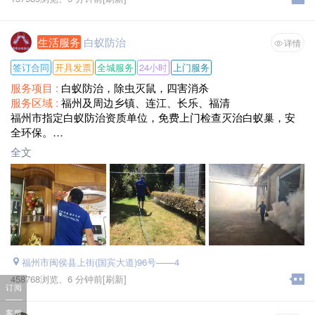
生活服务
白蚁防治
详情
签订合同
开具发票
全城服务
24小时
上门服务
服务项目 :
白蚁防治，除虫灭鼠，四害消杀
服务区域 :
福州及周边乡镇、连江、长乐、福清
福州市指定白蚁防治资质单位，免费上门检查灭治白蚁巢，安
全环保。
单位，公司，工厂，别墅，小区，自建房，酒店，KTV，各类
全文
店面，白蚁防治，除虫灭鼠，四害消杀，消毒工作等182260856
78 17758979258
福州市闽侯县上街(国宾大道)96号——4
458768浏览、
6 分钟前
[刷新]
订阅
客服