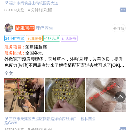
福州市闽侯县上街镇国宾大道
381139浏览、
4 分钟前
[刷新]
健康/美容
理疗养生
详情
24小时在线
全城服务
价格合理
到店服务
服务项目 :
颈肩腰腿痛
服务区域 :
全国各地
外敷调理颈肩腰腿痛，天然草本，外敷调 理，改善体质，提升
免疫力[玫瑰]不用患者过来了解病情配药寄过去就可以了[OK]一
个疗程三次，一次敷两个小时，十天敷一次!
全文
适用人群:腰椎盘突出，膨出，狭窄，腰肌劳损，腰椎增生，骨
刺，风湿性关节炎，颈椎疼痛，椎管狭窄，肩周炎，腱鞘炎，
膝关节炎，增生，滑膜炎，积水半月板损伤，椎管狭窄，跌打
扭伤，鼻炎，青春痘等!☎️联系方式18876796399
三亚市天涯区天涯区回新路海榆西线海口－榆林西公
路G225
157939浏览、
5 分钟前
[刷新]