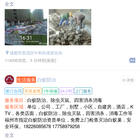
全文
成都市双流区中和街道双化街
114206浏览、
3 分钟前
[刷新]
生活服务
白蚁防治
详情
签订合同
开具发票
1年保修
24小时
上门服务
服务项目 :
白蚁防治、除虫灭鼠、四害消杀消毒
服务区域 :
单位，公司，工厂，别墅，小区，自建房，酒店，K
TV，各类店面，白蚁防治，除虫灭鼠，四害消杀，消毒工作等
福州市指定白蚁防治资质单位，免费上门检查灭治白蚁巢，安
全环保。18226085678 17758979258
全文