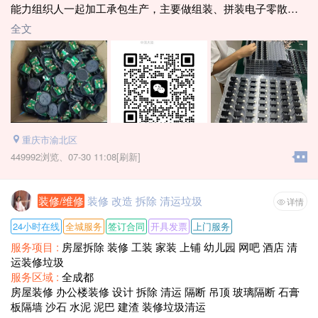
能力组织人一起加工承包生产，主要做组装、拼装电子零散
件，个人或带队均可做；个人一天180到300元左右，带队月入3
全文
万以上，合作有送货上门，做好上门回收！所有运输企业负
责！联系电话：181～7157–6757李经理，有意向可直接来企业
实地洽谈
重庆市渝北区
449992浏览、
07-30 11:08[刷新]
装修/维修
装修 改造 拆除 清运垃圾
详情
24小时在线
全城服务
签订合同
开具发票
上门服务
服务项目 :
房屋拆除 装修 工装 家装 上铺 幼儿园 网吧 酒店 清
运装修垃圾
服务区域 :
全成都
房屋装修 办公楼装修 设计 拆除 清运 隔断 吊顶 玻璃隔断 石膏
板隔墙 沙石 水泥 泥巴 建渣 装修垃圾清运