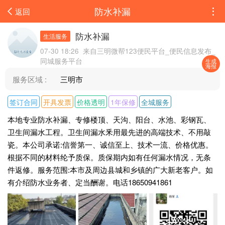
防水补漏
返回
防水补漏
生活服务
07-30 18:26 来自三明微帮123便民平台_便民信息发布_
同城服务平台
生成
海报
服务区域 :
三明市
签订合同
开具发票
价格透明
1年保修
全城服务
本地专业防水补漏、专修楼顶、天沟、阳台、水池、彩钢瓦、
卫生间漏水工程。卫生间漏水釆用最先进的高端技术、不用敲
瓷。本公司承诺:信誉第一、诚信至上、技术一流、价格优惠。
根据不同的材料纶予质保。质保期内如有任何漏水情况，无条
件返修。服务范围:本市及周边县城和乡镇的广大新老客户。如
有介绍防水业务者、定当酬谢。电话18650941861