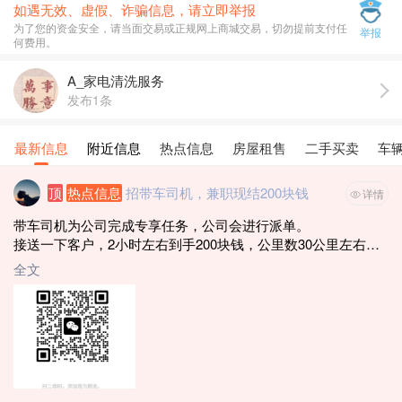
如遇无效、虚假、诈骗信息，请立即举报
为了您的资金安全，请当面交易或正规网上商城交易，切勿提前支付任
举报
何费用。
A_家电清洗服务
发布1条
最新信息
附近信息
热点信息
房屋租售
二手买卖
车
顶
热点信息
招带车司机，兼职现结200块钱
详情
带车司机为公司完成专享任务，公司会进行派单。
接送一下客户，2小时左右到手200块钱，公里数30公里左右，
能做的联系
全文
电话：19116800269（微信同号）
1. 年龄21~59周岁
2. 自备车辆 （河池车牌 · 桂M）
3. 车龄8年内（18年8月-2026年）
3. 驾驶证3年以上
4. 无犯罪、拘役记录
5. 无一次性扣12分违章