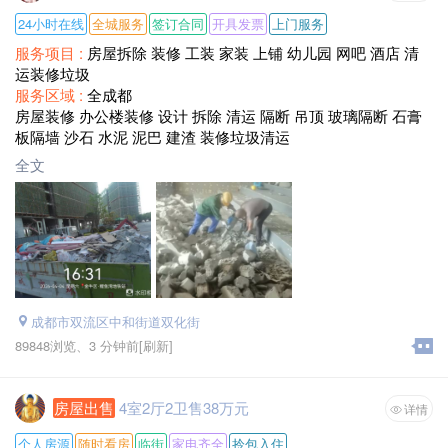
24小时在线
全城服务
签订合同
开具发票
上门服务
服务项目 :
房屋拆除 装修 工装 家装 上铺 幼儿园 网吧 酒店 清
运装修垃圾
服务区域 :
全成都
房屋装修 办公楼装修 设计 拆除 清运 隔断 吊顶 玻璃隔断 石膏
板隔墙 沙石 水泥 泥巴 建渣 装修垃圾清运
全文
成都市双流区中和街道双化街
89848浏览、
3 分钟前
[刷新]
房屋出售
4室2厅2卫售38万元
详情
个人房源
随时看房
临街
家电齐全
拎包入住