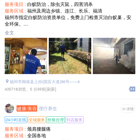
服务项目 :
白蚁防治，除虫灭鼠，四害消杀
服务区域 :
福州及周边乡镇、连江、长乐、福清
福州市指定白蚁防治资质单位，免费上门检查灭治白蚁巢，安
全环保。
单位，公司，工厂，别墅，小区，自建房，酒店，KTV，各类
全文
店面，白蚁防治，除虫灭鼠，四害消杀，消毒工作等182260856
78 17758979258
福州市闽侯县上街(国宾大道)96号——4
435718浏览、
5 分钟前
[刷新]
健康/美容
理疗养生
详情
24小时在线
全城服务
价格合理
到店服务
服务项目 :
颈肩腰腿痛
服务区域 :
全国各地