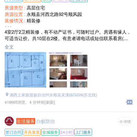
房源类型 :
高层住宅
房源位置 :
永顺县河西北路92号顺风园
装修情况 :
精装修
面积 :
145
4室2厅2卫精装修，有不动产证书，可随时过户。房遇有缘人，
售价 :
38
可适当让价。共10层在2楼。有意者请电话或短信联系看房(房
东贾老师13974302992)
全文
湘西土家族苗族自治州永顺县灵溪镇G209(苏北线)
419665浏览、
4 分钟前
[刷新]
生活服务
白蚁防治
详情
签订合同
开具发票
全城服务
24小时
上门服务