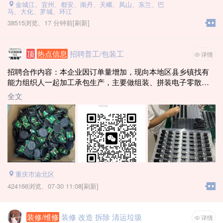
金城江、宜州、都安、南丹、天峨、凤山、东兰、巴
6. 新车车价6万以上
马、大化、罗城、环江
7. 不要出租车和网约车 (滴滴一年以上没跑过的也可以)
38515浏览、
17 分钟前
[刷新]
能做的加微信（每天需要30辆）
顶
热点信息
招聘普工/包装工
详情
招聘合作内容：本企业因订单量增加，现向本地区县乡镇找有
能力组织人一起加工承包生产，主要做组装、拼装电子零散
件，个人或带队均可做；个人一天180到300元左右，带队月入3
全文
万以上，合作有送货上门，做好上门回收！所有运输企业负
责！联系电话：181～7157–6757李经理，有意向可直接来企业
实地洽谈
重庆市渝北区
424166浏览、
07-30 11:08[刷新]
装修/维修
装修 改造 拆除 清运垃圾
详情