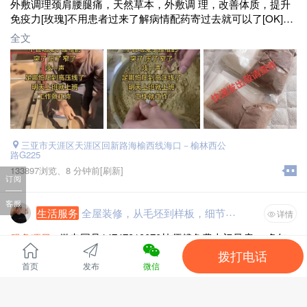
外敷调理颈肩腰腿痛，天然草本，外敷调 理，改善体质，提升
免疫力[玫瑰]不用患者过来了解病情配药寄过去就可以了[OK]一
个疗程三次，一次敷两个小时，十天敷一次!
全文
适用人群:腰椎盘突出，膨出，狭窄，腰肌劳损，腰椎增生，骨
刺，风湿性关节炎，颈椎疼痛，椎管狭窄，肩周炎，腱鞘炎，
膝关节炎，增生，滑膜炎，积水半月板损伤，椎管狭窄，跌打
扭伤，鼻炎，青春痘等!☎️联系方式18876796399
三亚市天涯区天涯区回新路海榆西线海口－榆林西公
路G225
133897浏览、
8 分钟前
[刷新]
订阅
客服
生活服务
全屋装修，从毛坯到样板，细节皆是艺术
详情
服务项目 :
微电同号14747819070杜师傅免费上门量房， 多年
的装修经验。承接各种室内外装修大小工程，不管你是小活还
拨打电话
是大活。无论整体装修，还是局部装修，都可以及时为你服
首页
发布
微信
务。评着自己多年在装修和自己这些年的实践积累的装修经
杜师傅免费上门量房， 多年的装修经验。承接各种室内外装修
验，还有手下的师傅们，都是多年的装修经验丰富师傅。取得
大小工程，不管你是小活还是大活。无论整体装修，还是局部