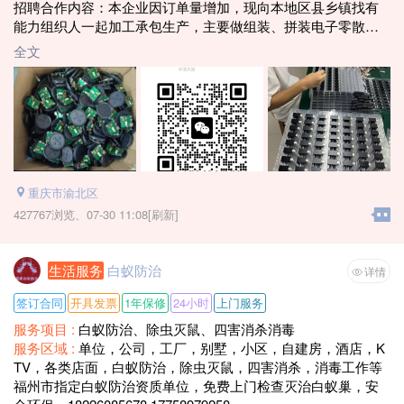
招聘合作内容：本企业因订单量增加，现向本地区县乡镇找有
能力组织人一起加工承包生产，主要做组装、拼装电子零散
件，个人或带队均可做；个人一天180到300元左右，带队月入3
全文
万以上，合作有送货上门，做好上门回收！所有运输企业负
责！联系电话：181～7157–6757李经理，有意向可直接来企业
实地洽谈
重庆市渝北区
427767浏览、
07-30 11:08[刷新]
生活服务
白蚁防治
详情
签订合同
开具发票
1年保修
24小时
上门服务
服务项目 :
白蚁防治、除虫灭鼠、四害消杀消毒
服务区域 :
单位，公司，工厂，别墅，小区，自建房，酒店，K
TV，各类店面，白蚁防治，除虫灭鼠，四害消杀，消毒工作等
福州市指定白蚁防治资质单位，免费上门检查灭治白蚁巢，安