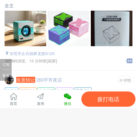
手头有人手资源的，厂里可以分生产计划订单接单到外面帮厂
全文
里做。外省可发！实体工厂接单无忧
工作地址： 各城区乡镇
招聘职位： 计件工
东莞市企石镇桥龙路S120
127985浏览、
13 分钟前
[刷新]
订阅
客服
生意转让
260平宵夜店
详情
低租金
证照齐全
中央空调
有停车位
通天然气
拨打电话
经营行业 :
餐厅宵夜
首页
发布
微信
所在位置 :
株洲市渌口区渌口镇黎韶路
商铺类型 :
临街门面
面积 :
260平
精装修商铺，原风格是胡桃里的风格，九成新
租金 :
2万一年
转让费 :
可租可转
全文