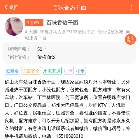
百味香热干面
返回
百味香热干面
生意转让
4 天前
来自驻马店微帮123便民平台_便民信息发布_同
城服务平台
生成
海报
经营面积 :
50㎡
转让价格 :
价格面议
低租金
证照齐全
水电五通
排污
排烟
确山火车站百味香热干面，现因家庭纠纷对外亏本转让，另外
赠送热干面配方，小笼包配方，包教包会，配方难求，靠有火
车站，汽车站，丁宝林医院，何玉宽诊所，位置在明珠宾馆门
口，门口公交停靠点，郑州大巴停靠点，对面KTV，人流量
大，好位置，房租便宜，证照齐全，要创业的朋友，不要错失
良机，配方难求，可以开分店招加盟，拥有配方将是你永永久
久的财富，有意者请电话联系或者加微信，微信同电话号，外
地手机请加微信，电话、15518323010