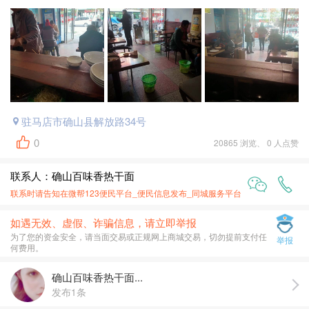
驻马店市确山县解放路34号
0
20865 浏览、 0 人点赞
联系人：确山百味香热干面
联系时请告知在
微帮123便民平台_便民信息发布_同城服务平台
上面看到的
如遇无效、虚假、诈骗信息，请立即举报
为了您的资金安全，请当面交易或正规网上商城交易，切勿提前支付任
举报
何费用。
确山百味香热干面...
发布1条