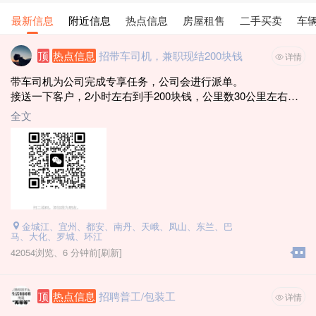
最新信息
附近信息
热点信息
房屋租售
二手买卖
车
顶
热点信息
招带车司机，兼职现结200块钱
详情
带车司机为公司完成专享任务，公司会进行派单。
接送一下客户，2小时左右到手200块钱，公里数30公里左右，
能做的联系
全文
电话：19116800269（微信同号）
1. 年龄21~59周岁
2. 自备车辆 （河池车牌 · 桂M）
3. 车龄8年内（18年8月-2026年）
3. 驾驶证3年以上
4. 无犯罪、拘役记录
5. 无一次性扣12分违章
金城江、宜州、都安、南丹、天峨、凤山、东兰、巴
6. 新车车价6万以上
马、大化、罗城、环江
7. 不要出租车和网约车 (滴滴一年以上没跑过的也可以)
42054浏览、
6 分钟前
[刷新]
能做的加微信（每天需要30辆）
顶
热点信息
招聘普工/包装工
详情