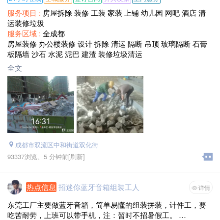
服务项目 :
房屋拆除 装修 工装 家装 上铺 幼儿园 网吧 酒店 清
运装修垃圾
服务区域 :
全成都
房屋装修 办公楼装修 设计 拆除 清运 隔断 吊顶 玻璃隔断 石膏
板隔墙 沙石 水泥 泥巴 建渣 装修垃圾清运
全文
成都市双流区中和街道双化街
93337浏览、
5 分钟前
[刷新]
热点信息
招迷你蓝牙音箱组装工人
详情
东莞工厂主要做蓝牙音箱，简单易懂的组装拼装，计件工，要
吃苦耐劳，上班可以带手机，注：暂时不招暑假工。