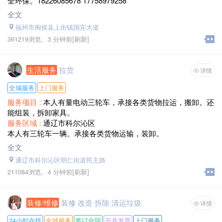
全环保。18226085678 17758979258
全文
福州市闽侯县上街镇国宾大道
361219浏览、
3 分钟前
[刷新]
生活服务
拉货
详情
全城服务
上门服务
服务项目 :
本人有量电动三轮车，承接各类货物拉运，搬卸。还
能组装，拆卸家具。
服务区域 :
通辽市科尔沁区
本人有三轮车一辆。承接各类货物运输，装卸。
全文
通辽市科尔沁区明仁街道民主路
211084浏览、
4 分钟前
[刷新]
装修/维修
装修 改造 拆除 清运垃圾
详情
24小时在线
全城服务
签订合同
开具发票
上门服务