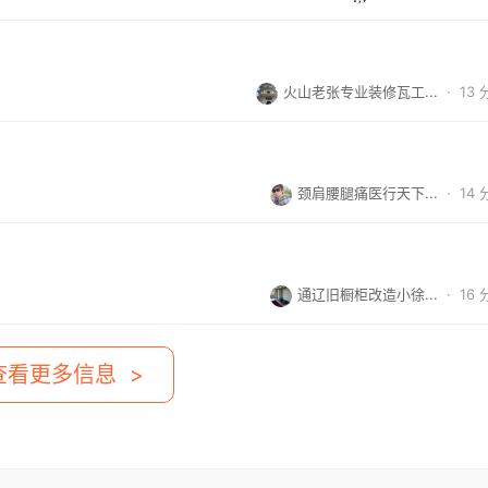
火山老张专业装修瓦工...
·
13
颈肩腰腿痛医行天下...
·
14
通辽旧橱柜改造小徐...
·
16
查看更多信息 >