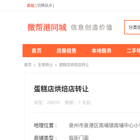
总站
[
切换站点
]
分类
首页
房屋租售
本地服务
二手
首页
>
生意转让
>
蛋糕店烘焙店转让
蛋糕店烘焙店转让
浏览：28610 刷新：
7 天前
地理位置 :
泉州市泉港区南埔镇南埔中心小
商铺类型 :
临街门面