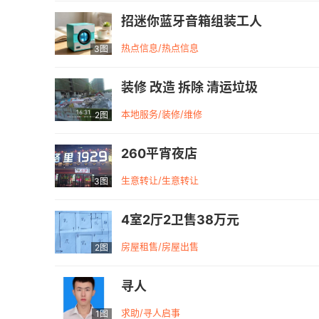
招迷你蓝牙音箱组装工人
热点信息/热点信息
3图
装修 改造 拆除 清运垃圾
本地服务/装修/维修
2图
260平宵夜店
生意转让/生意转让
3图
4室2厅2卫售38万元
房屋租售/房屋出售
2图
寻人
求助/寻人启事
1图