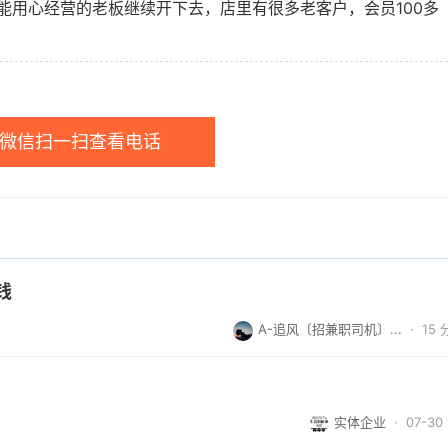
能用心经营的老板继续开下去，店里有很多老客户，会员100多
微信扫一扫查看电话
钱
A-追风〔招兼职司机〕...
·
15
实体企业
· 07-30 