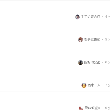
手工组装合作
·
4
都是过去式
·
5
醉好的兄弟
·
6
酉水一人
·
7
雪ᝰ倾城ঞ
·
9