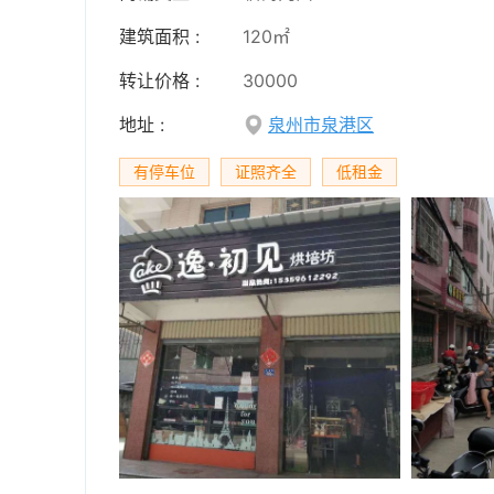
建筑面积 :
120㎡
转让价格 :
30000
地址 :
泉州市泉港区
有停车位
证照齐全
低租金