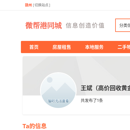
赣州
[
切换站点
]
分类
首页
房屋租售
本地服务
二手
王斌（高价回收黄金）
共发布了
1
条
Ta的信息