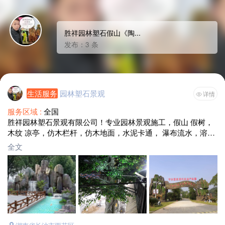
胜祥园林塑石假山《陶...
发布：3 条
生活服务
园林塑石景观
详情
服务区域 :
全国
胜祥园林塑石景观有限公司！专业园林景观施工，假山 假树，
木纹 凉亭，仿木栏杆，仿木地面，水泥卡通， 瀑布流水，溶
洞，小品卡通形象，水泥雕塑等景观工程施工，可包工包料，
全文
清包工都可，价格实惠，质量保证，有需要的朋友可以咨询，
合作共赢电话13787194202微信同号