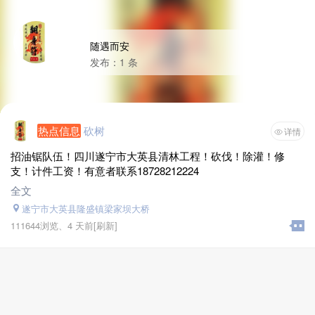
随遇而安
发布：1 条
热点信息
砍树
详情
招油锯队伍！四川遂宁市大英县清林工程！砍伐！除灌！修
支！计件工资！有意者联系18728212224
全文
遂宁市大英县隆盛镇梁家坝大桥
111644浏览、
4 天前
[刷新]