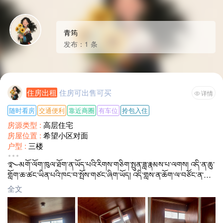
青筠
发布：1 条
住房出租
住房可出售可买
详情
随时看房
交通便利
靠近商圈
有车位
拎包入住
房源类型 :
高层住宅
房屋位置 :
希望小区对面
户型 :
三楼
装修情况 :
精装修
࿐མགོ་ལོག་ཁུལ་ཐོག་ན་ཡོད་པའི་རིགས་གཅིག་སྤུན་ཟླ་རྣམས་པ་ལགས། འདི་ན་ཆུ་
租赁方式 :
整租
གློག་ཆ་ཚང་ཡིན་པའི་ཁང་བ་སྤོས་གཙང་ཞིག་ཡོད། འདི་གླས་ན་ཆོག་ལ་བཙོང་ན་ཡང་
面积 :
400
ཆོག ཁང་བ་ཡོད་སའི་ས་གནས། མདུན་ངོས། ༼希望小区 ༽ ཆུ་ཤོག་ཚོང་ཁང་གི་ཉེ་
月租金 :
面议
全文
འགྲམ་ཡིན། ཁ་པར་ཨང་གྲངས། 13909046819 15583062555
三层住宅 一楼可开店 有停车场