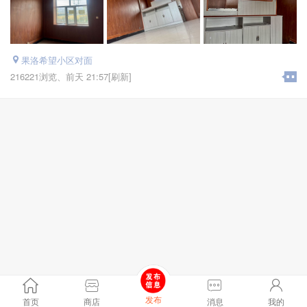
果洛希望小区对面
216221浏览、
前天 21:57
[刷新]
发布
首页
商店
消息
我的