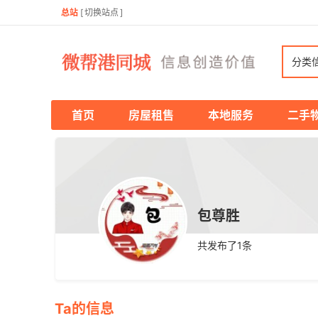
总站
[
切换站点
]
分类
首页
房屋租售
本地服务
二手
包尊胜
共发布了
1
条
Ta的信息