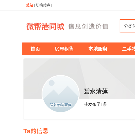
总站
[
切换站点
]
分类
首页
房屋租售
本地服务
二手
碧水清莲
共发布了
1
条
Ta的信息