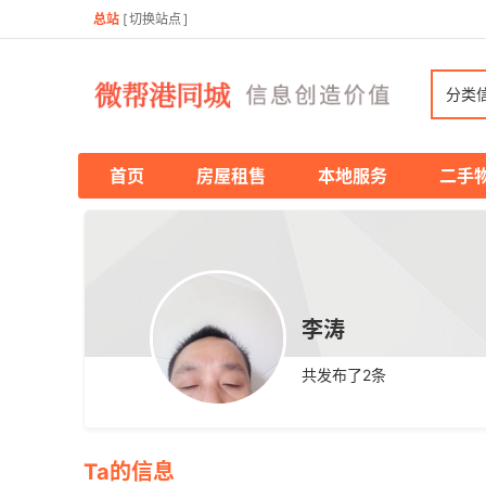
总站
[
切换站点
]
分类
首页
房屋租售
本地服务
二手
李涛
共发布了
2
条
Ta的信息