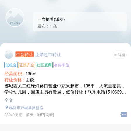
一念执着(派友)
发布：1 条
生意转让
蔬果超市转让
详情
低租金
证照齐全
社区底商
有停车位
经营面积 :
135㎡
转让价格 :
面谈
郯城西关二红绿灯路口营业中蔬果超市，135平，人流量密集，
学校幼儿园，因店主另有发展，低价转让！联系电话151063903
11代
全文
临沂市郯城县昌盛路
23249浏览、
前天 10:57
[刷新]