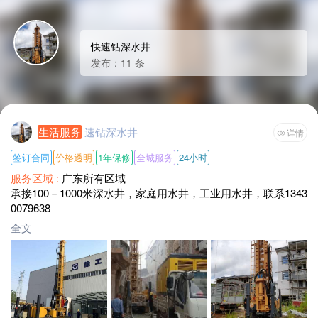
快速钻深水井
发布：11 条
生活服务
速钻深水井
详情
签订合同
价格透明
1年保修
全城服务
24小时
服务区域 :
广东所有区域
承接100－1000米深水井，家庭用水井，工业用水井，联系1343
0079638
全文