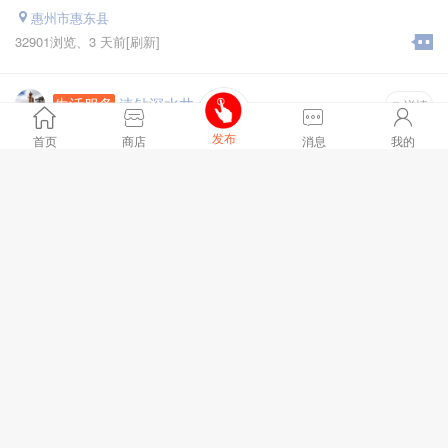
惠州市惠东县
32901浏览、
3 天前
[刷新]
生活服务
速钻深水井
详情
发布
签订合同
1年保修
全城服务
24小时
上门服务
首页
商店
消息
我的
服务项目 :
所有打井项目
服务区域 :
广东所有区域
承接 1000米之内深水井，家庭用水井，工业用水井，温泉井，
联系电话13430079638
全文
揭阳市普宁市G238
25413浏览、
4 天前
[刷新]