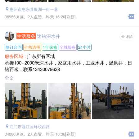
惠州市惠东县银湖一街一巷
36956浏览、
2人点赞、
昨天 16:20
[刷新]
生活服务
速钻深水井
详情
签订合同
价格透明
1年保修
全城服务
24小时
服务区域 :
广东所有区域
承接100--2000米深水井，家庭用水井，工业水井，温泉井，日
钻百米，联系13430079638
全文
江门市蓬江区环校西路
34886浏览、
2人点赞、
昨天 10:36
[刷新]