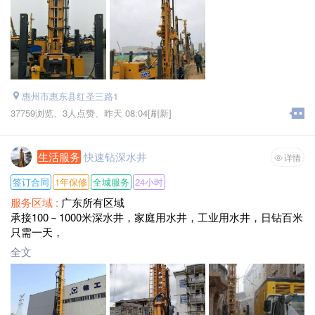
惠州市惠东县红圣三路1
37759浏览、
3人点赞、
昨天 08:04
[刷新]
生活服务
快速钻深水井
详情
签订合同
1年保修
全城服务
24小时
服务区域 :
广东所有区域
承接100－1000米深水井，家庭用水井，工业用水井，日钻百米
只需一天，
全文