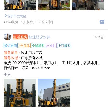
深圳市龙岗区
41574浏览、
2人点赞、
3 天前
[刷新]
生活服务
快速钻深水井
详情
签订合同
1年保修
全城服务
24小时
上门服务
服务项目 :
饮水用水工程
服务区域 :
广东所有区域
承接100-2000米深水井，家用水井，工业用水井，各类水井，
日钻百米，联系13430079638
全文