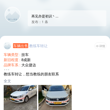
再见亦是初识丶...
发布：1 条
车辆出售
教练车转让
详情
车辆类型 :
挂车
新旧程度 :
8成新
品牌车系 :
大众捷达
出售价格 :
面议
教练车转让，想当教练的朋友联系
全文