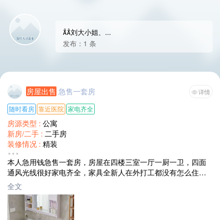
刘大小姐、...
发布：1 条
房屋出售
急售一套房
详情
随时看房
靠近医院
家电齐全
房源类型 :
公寓
新房/二手 :
二手房
装修情况 :
精装
面积 :
屋内面积90多平
本人急用钱急售一套房，房屋在四楼三室一厅一厨一卫，四面
售价 :
13万含家具
通风光线很好家电齐全，家具全新人在外打工都没有怎么住
过。房子没有房产证。。13587831309这是我号码
全文