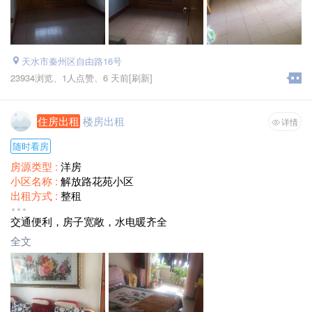
天水市秦州区自由路16号
23934浏览、
1人点赞、
6 天前
[刷新]
住房出租
楼房出租
详情
随时看房
房源类型 :
洋房
小区名称 :
解放路花苑小区
出租方式 :
整租
房屋配套 :
床、沙发、衣柜 暖气 阳台 独立卫生间
交通便利，房子宽敞，水电暖齐全
楼层 :
中层
月租金 :
价格面议
全文
面积 :
96平方米