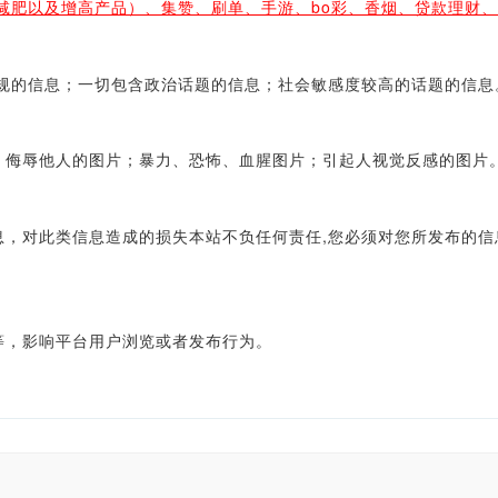
减肥以及增高产品）、集赞、刷单、手游、bo彩、香烟、贷款理财
的信息；一切包含政治话题的信息；社会敏感度较高的话题的信息
侮辱他人的图片；暴力、恐怖、血腥图片；引起人视觉反感的图片
对此类信息造成的损失本站不负任何责任,您必须对您所发布的信
，影响平台用户浏览或者发布行为。