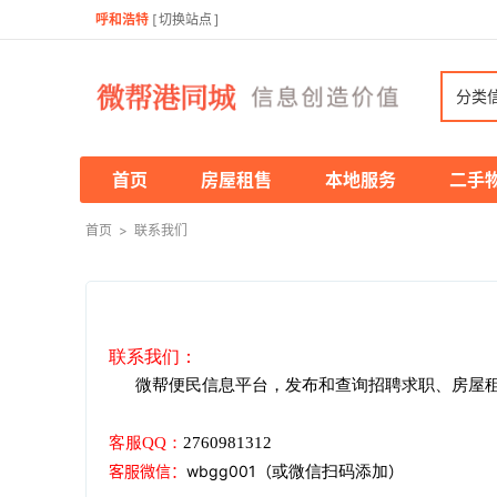
呼和浩特
[
切换站点
]
分类
首页
房屋租售
本地服务
二手
首页
>
联系我们
联系我们：
微帮便民信息平台，发布和查询招聘求职、房屋
客服
QQ：
2760981312
客服微信
：
wbgg001
（
）
或微信扫码添加