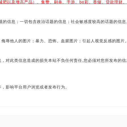
减肥以及增高产品）、集赞、刷单、手游、bo彩、香烟、贷款理财
的信息；一切包含政治话题的信息；社会敏感度较高的话题的信息
侮辱他人的图片；暴力、恐怖、血腥图片；引起人视觉反感的图片
对此类信息造成的损失本站不负任何责任,您必须对您所发布的信
，影响平台用户浏览或者发布行为。