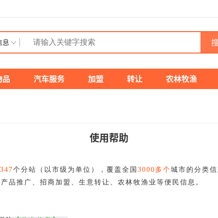
搜
信息
物品
汽车服务
加盟
转让
农林牧渔
使用帮助
347
个分站（以市级为单位），覆盖全国
3000多个
城市的分类信
、产品推广、招商加盟、生意转让、农林牧渔业等便民信息。