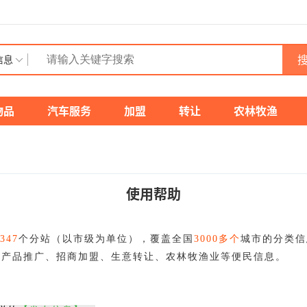
搜
信息
物品
汽车服务
加盟
转让
农林牧渔
使用帮助
347
个分站（以市级为单位），覆盖全国
3000多个
城市的分类信
、产品推广、招商加盟、生意转让、农林牧渔业等便民信息。