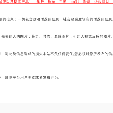
减肥以及增高产品）、集赞、刷单、手游、bo彩、香烟、贷款理财
的信息；一切包含政治话题的信息；社会敏感度较高的话题的信息
侮辱他人的图片；暴力、恐怖、血腥图片；引起人视觉反感的图片
对此类信息造成的损失本站不负任何责任,您必须对您所发布的信
，影响平台用户浏览或者发布行为。