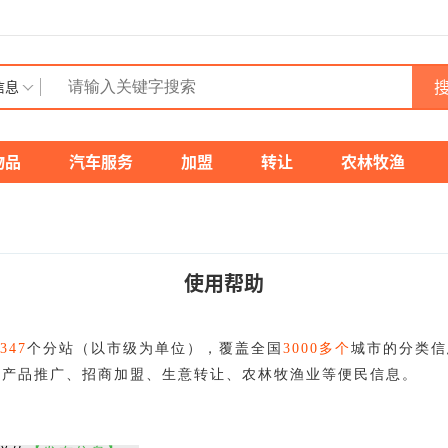
搜
信息
物品
汽车服务
加盟
转让
农林牧渔
使用帮助
347
个分站（以市级为单位），覆盖全国
3000多个
城市的分类信
、产品推广、招商加盟、生意转让、农林牧渔业等便民信息。