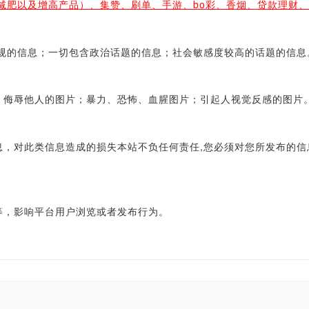
减肥以及增高产品）、集赞、刷单、手游、bo彩、香烟、贷款理财
的信息；一切包含政治话题的信息；社会敏感度较高的话题的信息
侮辱他人的图片；暴力、恐怖、血腥图片；引起人视觉反感的图片
对此类信息造成的损失本站不负任何责任,您必须对您所发布的信
，影响平台用户浏览或者发布行为。