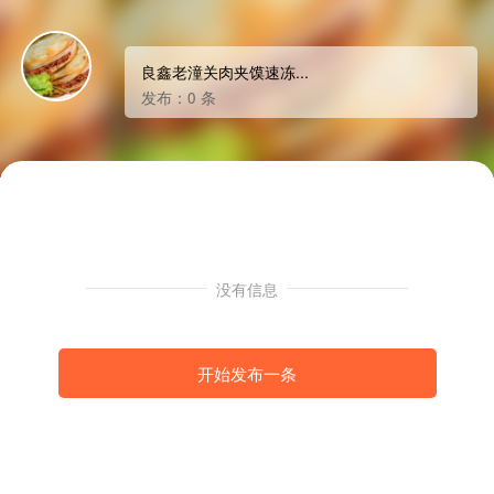
良鑫老潼关肉夹馍速冻...
发布：0 条
没有信息
开始发布一条