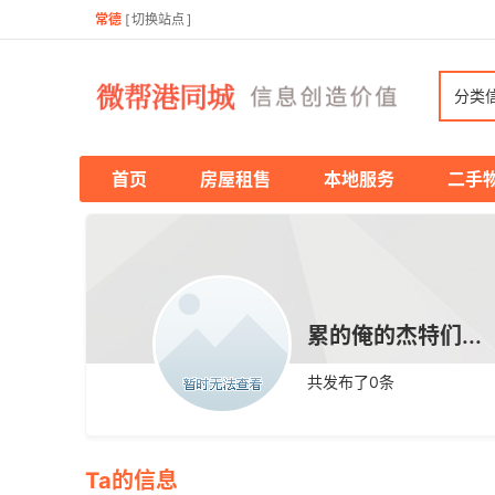
常德
[
切换站点
]
分类
首页
房屋租售
本地服务
二手
累的俺的杰特们...
共发布了
0
条
Ta的信息