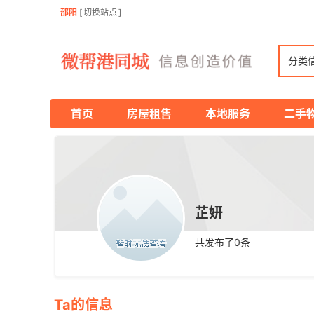
邵阳
[
切换站点
]
分类
首页
房屋租售
本地服务
二手
芷妍
共发布了
0
条
Ta的信息