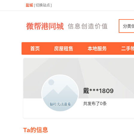
盐城
[
切换站点
]
分类
首页
房屋租售
本地服务
二手
戴***1809
共发布了
0
条
Ta的信息